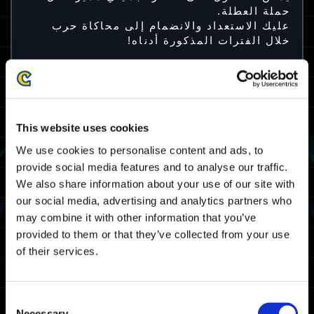
حملة العطلة.
عليك الاستعداد والانضمام إلى محاكاة حرب
خلال الفترات المذكورة أدناه!
فترة الحملة
من 14 ديسمبر (الخميس) الساعة 6:00 صباحًا
حتى 27 ديسمبر (الأربعاء) الساعة 5:59 صباحًا
This website uses cookies
بتوقيت الرياض
من 14 ديسمبر (الخميس) الساعة 3:00 صباحًا
We use cookies to personalise content and ads, to
حتى 27 ديسمبر (الأربعاء) الساعة 2:59 صباحًا
provide social media features and to analyse our traffic.
بتوقيت UTC
We also share information about your use of our site with
our social media, advertising and analytics partners who
المكافأة
may combine it with other information that you’ve
provided to them or that they’ve collected from your use
قبعة سانتا
of their services.
يمكن تجهيز هذا العنصر التجميلي بالبدلات
الآلية العشرة الافتراضية.
Consent
Necessary