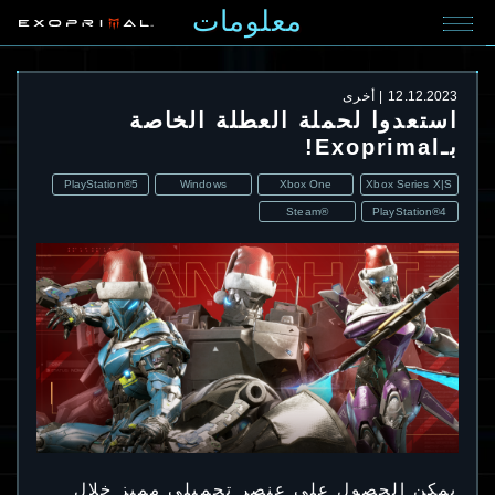
معلومات
12.12.2023
أخرى
استعدوا لحملة العطلة الخاصة
بـExoprimal!
PlayStation®5
Windows
Xbox One
Xbox Series X|S
Steam®
PlayStation®4
يمكن الحصول على عنصر تجميلي مميز خلال