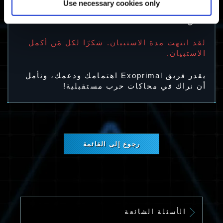
الاختبار التجريبي المفتوح. قد يصبح عنصر
Use necessary cookies only
المكافأة هذا متاحًا لجميع اللاعبين في وقت
لاحق.
لقد انتهت مدة الاستبيان. شكرًا لكل مَن أكمل
الاستبيان.
يقدر فريق Exoprimal اهتمامك ودعمك، ونأمل
أن نراك في محاكات حرب مستقبلية!
رجوع إلى القائمة
الأسئلة الشائعة