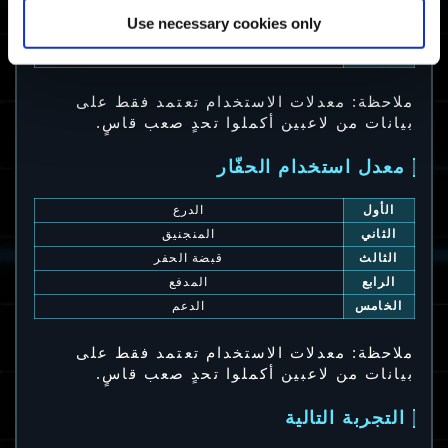
الثالث
زيفر
Use necessary cookies only
الرابع
كريغر
الخامس
ديدآي أ: نيران صلية
ملاحظة: معدلات الاستخدام تعتمد فقط على
بيانات من لاعبين أكملوا تحدٍ صعب قاسٍ.
معدل استخدام الحفّار
الأول
الدرع
الثاني
المنجنيق
الثالث
قبضة الحفر
الرابع
المدفع
الخامس
الدعم
ملاحظة: معدلات الاستخدام تعتمد فقط على
بيانات من لاعبين أكملوا تحدٍ صعب قاسٍ.
التجربة التالية