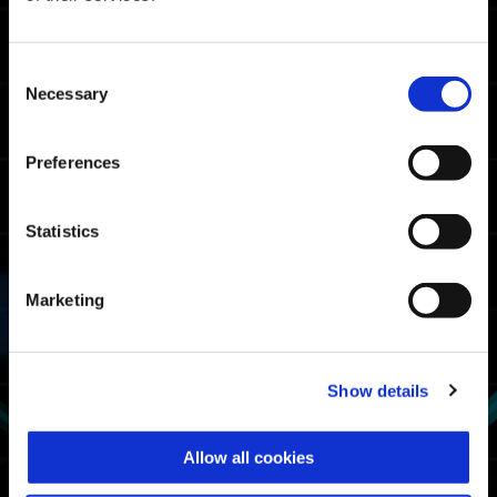
05:47.00
Xbox Series X|S / Xbox
One / Windows
04:37.34
Consent
PlayStation🄬5/
PlayStation🄬4
Necessary
Selection
04:16.55
Steam🄬
Preferences
سقف مرات تصنيف المقاتلين
Statistics
07:32.87
Xbox Series X|S / Xbox
One / Windows
06:39.58
PlayStation🄬5/
Marketing
PlayStation🄬4
05:49.38
Steam🄬
Show details
معدل استخدام البدلة الآلية
الأول
فجيلنت أ: القناص
Allow all cookies
الثاني
نيمبس