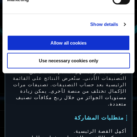
محترف الصعوبات
تصنيف زمن
مقاتل
الإكمال ضمن
أفضل 50%
Show details
مقاتل الصعوبات
أكمِل تحدٍ
Allow all cookies
ناجٍ
المواجهة الشرسة
مرة على الأقل
ناجي الصعوبات
Use necessary cookies only
ملاحظة: اللاعبون ذوو التصنيف المرتفع في
مرات الاجتياز يمكنهم استلام مكافآت من
التصنيفات الأدنى. ستُعرض النتائج على القائمة
الرئيسية بعد حساب التصنيفات. تصنيفات مرات
الإكمال تختلف من منصة لأخرى. يمكن زيادة
مستويات الجوائز من خلال ربح مكافآت تصنيف
متعددة.
متطلبات المشاركة
أكمِل القصة الرئيسية.