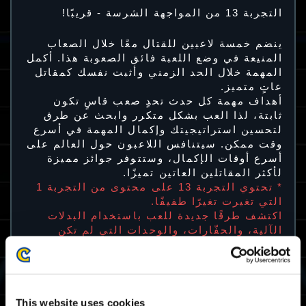
التجربة 13 من المواجهة الشرسة - قريبًا!
ينضم خمسة لاعبين للقتال معًا خلال الصعاب
المنيعة في وضع اللعبة فائق الصعوبة هذا. أكمل
المهمة خلال الحد الزمني وأثبت نفسك كمقاتل
عاتٍ متميز.
أهداف مهمة كل حدث تحدٍ صعب قاسٍ تكون
ثابتة، لذا العب بشكل متكرر وابحث عن طرق
لتحسين استراتيجيتك وإكمال المهمة في أسرع
وقت ممكن. سيتنافس اللاعبون حول العالم على
أسرع أوقات الإكمال، وستتوفر جوائز مميزة
لأكثر المقاتلين العاتين تميزًا.
* تحتوي التجربة 13 على محتوى من التجربة 1
التي تغيرت تغيرًا طفيفًا.
اكتشف طرقًا جديدة للعب باستخدام البدلات
الآلية، والحفّارات، والوحدات التي لم تكن
موجودة حينها!
فترة إتاحة لعب التجربة 13
This website uses cookies
03/11 2023 03:00 UTC ～ 07/11 2023 02:59