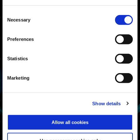
06:42.28
Xbox Series X|S / Xbox
One / Windows
Consent
06:10.66
Necessary
PlayStation🄬5/
Selection
PlayStation🄬4
06:02.90
Steam🄬
Preferences
سقف مرات تصنيف المقاتلين
Statistics
07:55.89
Xbox Series X|S / Xbox
One / Windows
Marketing
07:42.21
PlayStation🄬5/
PlayStation🄬4
07:26.82
Steam🄬
Show details
معدل استخدام البدلة الآلية
Allow all cookies
الأول
فجيلنت أ: القناص
الثاني
نيمبس