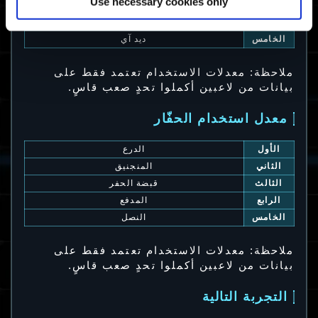
Use necessary cookies only
الثالث
كريغر
الرابع
زيفر
الخامس
ديد آي
ملاحظة: معدلات الاستخدام تعتمد فقط على
بيانات من لاعبين أكملوا تحدٍ صعب قاسٍ.
معدل استخدام الحفّار
الأول
الدرع
الثاني
المنجنيق
الثالث
قبضة الحفر
الرابع
المدفع
الخامس
النصل
ملاحظة: معدلات الاستخدام تعتمد فقط على
بيانات من لاعبين أكملوا تحدٍ صعب قاسٍ.
التجربة التالية