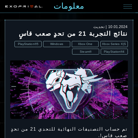
معلومات
10.01.2024
تحديث
نتائج التجربة 21 من تحدٍ صعب قاسٍ
PlayStation®5
Windows
Xbox One
Xbox Series X|S
Steam®
PlayStation®4
تم حساب التصنيفات النهائية للتحدي 21 من تحدٍ
صعب قاسٍ!.