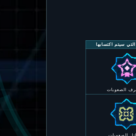
التي سيتم اكتسابها
رف الصعوبات
تل الصعوبات