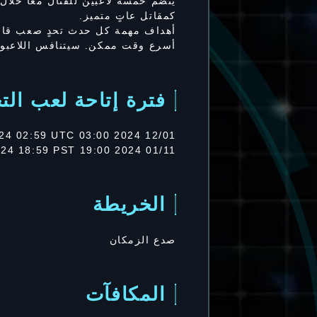
ينضم خمسة لاعبين للقتال معًا خلال
كمقاتل عاتٍ متميز.
أهداف مهمة كل حدث تحدٍ صعب قاسٍ
أسرع وقت ممكن. سيتنافس اللاعبون ح
فترة إتاحة لعب التجر
12/01 2024 03:00 UTC ～ 16/01 2024 02:59 UTC
01/11 2024 19:00 PST ～ 01/15 2024 18:59 PST
الخريطة
صدع الزمكان
المكافآت