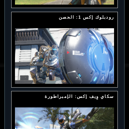
رودبلوك إكس 1: الحصن
سكاي وِيف إكس: الإمبراطورة