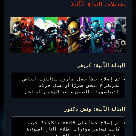
تعديلات البدلة الآلية
البدلة الآلية: كريغر
تم إصلاح خطأ جعل صاروخ ستانلوك الخاص
بكريغر لا يلحق ضررًا أو يشل حركة
الديناصورات الصغيرة بعد الهجوم المباشر.
البدلة الآلية: وتش دكتور
تم إصلاح خطأ على PlayStation®5 حيث
كانت تستمر مؤثرات إطلاق النار الصوتية
من لاعبي وتش دكتور الحليف.