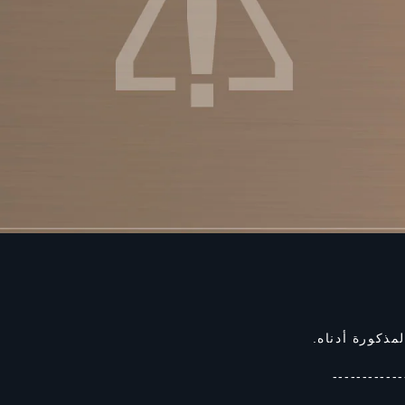
مذكورة أدناه.
------------