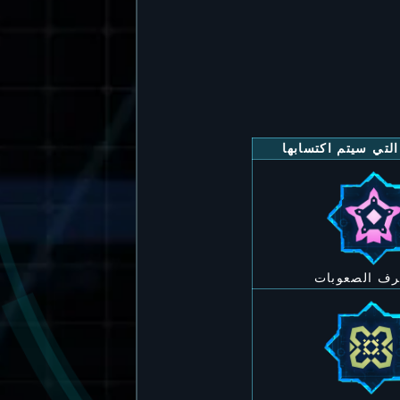
التي سيتم اكتسابها
رف الصعوبات