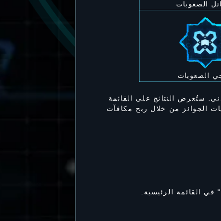
تل الصعوبات
ي الصعوبات
نى. ستُعرض النتائج على القائمة
ت الجوائز من خلال ربح مكافآت
في القائمة الرئيسية.