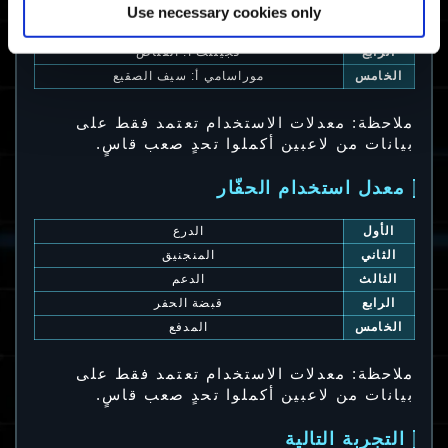
الثاني
زيفر
Use necessary cookies only
الثالث
باراج ب: قاذف النار
الرابع
فجيلنت أ: القناص
الخامس
موراسامي أ: سيف الصقيع
ملاحظة: معدلات الاستخدام تعتمد فقط على
بيانات من لاعبين أكملوا تحدٍ صعب قاسٍ.
معدل استخدام الحفّار
الأول
الدرع
الثاني
المنجنيق
الثالث
الدعم
الرابع
قبضة الحفر
الخامس
المدفع
ملاحظة: معدلات الاستخدام تعتمد فقط على
بيانات من لاعبين أكملوا تحدٍ صعب قاسٍ.
التجربة التالية