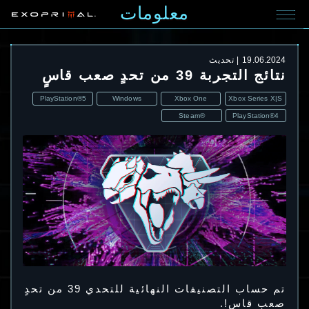
معلومات
19.06.2024
تحديث
نتائج التجربة 39 من تحدٍ صعب قاسٍ
PlayStation®5
Windows
Xbox One
Xbox Series X|S
Steam®
PlayStation®4
تم حساب التصنيفات النهائية للتحدي 39 من تحدٍ
صعب قاسٍ!.