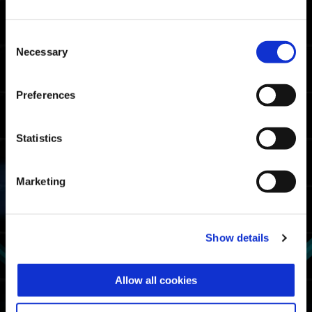
08:15.42
Xbox Series X|S / Xbox
Consent
One / Windows
Necessary
Selection
07:18.98
PlayStation🄬5/
PlayStation🄬4
07:30.51
Preferences
Steam🄬
سقف مرات تصنيف المقاتلين
Statistics
09:04.17
Xbox Series X|S / Xbox
One / Windows
Marketing
08:41.19
PlayStation🄬5/
PlayStation🄬4
08:36.90
Steam🄬
Show details
معدل استخدام البدلة الآلية
Allow all cookies
الأول
موراسامي