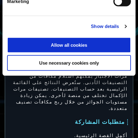
Marketing
أفضل 20%
محترف الصعوبات
تصنيف زمن
مقاتل
الإكمال ضمن
Show details
أفضل 50%
مقاتل الصعوبات
أكمِل تحدٍ
Allow all cookies
ناجٍ
المواجهة الشرسة
مرة على الأقل
ناجي الصعوبات
Use necessary cookies only
ملاحظة: اللاعبون ذوو التصنيف المرتفع في
مرات الاجتياز يمكنهم استلام مكافآت من
التصنيفات الأدنى. ستُعرض النتائج على القائمة
الرئيسية بعد حساب التصنيفات. تصنيفات مرات
الإكمال تختلف من منصة لأخرى. يمكن زيادة
مستويات الجوائز من خلال ربح مكافآت تصنيف
متعددة.
متطلبات المشاركة
أكمِل القصة الرئيسية.