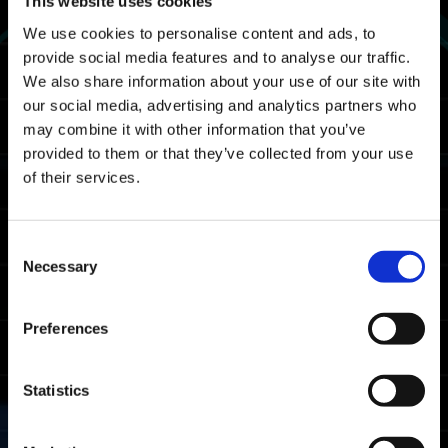
This website uses cookies
21/06 2024 03:00 UTC ～ 25/06 2024 02:59
We use cookies to personalise content and ads, to
UTC
provide social media features and to analyse our traffic.
06/20 2024 20:00 PDT ～ 06/24 2024 19:59
We also share information about your use of our site with
PDT
our social media, advertising and analytics partners who
الخريطة
may combine it with other information that you’ve
provided to them or that they’ve collected from your use
صدع الزمكان
of their services.
المكافآت
Consent
مكافآت التصنيف
Necessary
Selection
شرط الاستحواذ
Preferences
أكمِل تحدٍ المواجهة الشرسة مرة على الأقل.
المكافأة التي
التصنيف
الشرط
Statistics
سيتم اكتسابها
تصنيف زمن
محترف
الإكمال ضمن