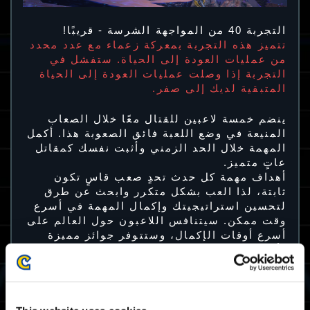
التجربة 40 من المواجهة الشرسة - قريبًا!
تتميز هذه التجربة بمعركة زعماء مع عدد محدد
من عمليات العودة إلى الحياة. ستفشل في
التجربة إذا وصلت عمليات العودة إلى الحياة
المتبقية لديك إلى صفر.
ينضم خمسة لاعبين للقتال معًا خلال الصعاب
المنيعة في وضع اللعبة فائق الصعوبة هذا. أكمل
المهمة خلال الحد الزمني وأثبت نفسك كمقاتل
عاتٍ متميز.
أهداف مهمة كل حدث تحدٍ صعب قاسٍ تكون
ثابتة، لذا العب بشكل متكرر وابحث عن طرق
لتحسين استراتيجيتك وإكمال المهمة في أسرع
وقت ممكن. سيتنافس اللاعبون حول العالم على
أسرع أوقات الإكمال، وستتوفر جوائز مميزة
لأكثر المقاتلين العاتين تميزًا.
فترة إتاحة لعب التجربة 40