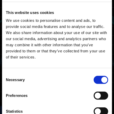
شكرًا على سعة صدرك وتعاونك.
--------------------------------------------------
This website uses cookies
جدول الصيانة
We use cookies to personalise content and ads, to
provide social media features and to analyse our traffic.
ستتم صيانة Exoprimal في التاريخ والوقت
We also share information about your use of our site with
التاليين. لن تتمكن من لعب Exoprimal خلال
our social media, advertising and analytics partners who
هذه الفترة.
may combine it with other information that you’ve
provided to them or that they’ve collected from your use
20/08 2025 03:00 UTC ～ 20/08 2025 06:00
of their services.
UTC
08/19 2025 20:00 PDT ～ 08/19 2025 23:00
PDT
Consent
Necessary
ملاحظة: التاريخ والوقت عرضة للتغيير.
Selection
المنصات المتأثرة
Preferences
Xbox Series X|S
Xbox One
Statistics
Windows