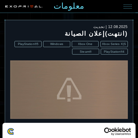
معلومات
12.08.2025
تحديث
(انتهت)إعلان الصيانة
PlayStation®5
Windows
Xbox One
Xbox Series X|S
Steam®
PlayStation®4
انتهت صيانة المشكلة (المشكلات) المذكورة
أدناه.