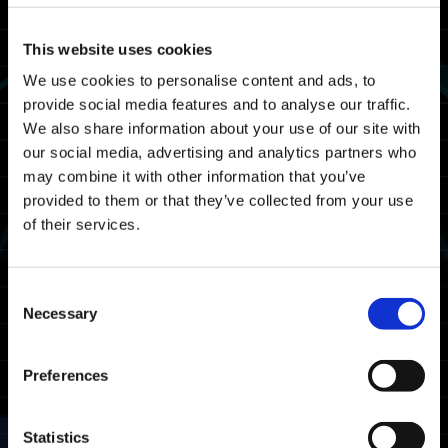
شكرًا على سعة صدرك وتعاونك.
--------------------------------------------------
This website uses cookies
جدول الصيانة
We use cookies to personalise content and ads, to
provide social media features and to analyse our traffic.
ستتم صيانة Exoprimal في التاريخ والوقت
We also share information about your use of our site with
التاليين. لن تتمكن من لعب Exoprimal خلال
our social media, advertising and analytics partners who
هذه الفترة.
may combine it with other information that you’ve
provided to them or that they’ve collected from your use
20/05 2026 03:00 UTC ～ 20/05 2026 06:00
of their services.
UTC
05/19 2026 20:00 PDT ～ 05/19 2026 23:00
PDT
Consent
Necessary
ملاحظة: التاريخ والوقت عرضة للتغيير.
Selection
المنصات المتأثرة
Preferences
Xbox Series X|S
Xbox One
Statistics
Windows