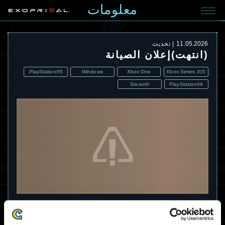
معلومات
11.05.2026
تحديث
(انتهت)إعلان الصيانة
PlayStation®5
Windows
Xbox One
Xbox Series X|S
Steam®
PlayStation®4
انتهت صيانة المشكلة (المشكلات) المذكورة
أدناه.