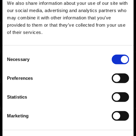
Wird der Premium-Rang früherer
We also share information about your use of our site with
Survival-Pässe irgendwann wieder
our social media, advertising and analytics partners who
erhältlich gemacht?
may combine it with other information that you’ve
provided to them or that they’ve collected from your use
Ich habe den „Survival-Pass (Saison 1):
of their services.
Premium-Rang“ bereits früher gekauft,
und demnächst steht ein
Wiederverkaufszeitraum an.
Muss ich den Premium-Rang erneut
Consent
kaufen, um die Prämien erhalten zu
Necessary
können?
Selection
Ich kann nach dem Verlassen von
Preferences
Benutzerdefinierte Partie für Dino-
Survival weder eine SPIELERSUCHE
STARTEN, noch Lobby erst. oder Lobby
Statistics
suchen ausführen.
Marketing
Kompatible Geräte