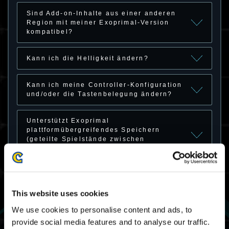
Sind Add-on-Inhalte aus einer anderen
Region mit meiner Exoprimal-Version
kompatibel?
Kann ich die Helligkeit ändern?
Kann ich meine Controller-Konfiguration
und/oder die Tastenbelegung ändern?
Unterstützt Exoprimal
plattformübergreifendes Speichern
(geteilte Spielstände zwischen
unterschiedlichen Geräten)?
Kann ich noch Prämien vom „Survival-
Pass (Saison 1): Premium-Rang“
This website uses cookies
verdienen, wenn ich sie während der
Saison nicht freispielen konnte?
We use cookies to personalise content and ads, to
provide social media features and to analyse our traffic.