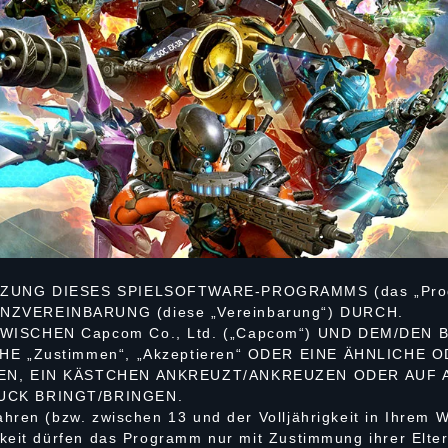
TZUNG DIESES SPIELSOFTWARE-PROGRAMMS (das „Pro
ZVEREINBARUNG (diese „Vereinbarung“) DURCH.
ISCHEN Capcom Co., Ltd. („Capcom“) UND DEM/DEN 
HE „Zustimmen“, „Akzeptieren“ ODER EINE ÄHNLICHE
EN, EIN KÄSTCHEN ANKREUZT/ANKREUZEN ODER AUF A
UCK BRINGT/BRINGEN.
hren (bzw. zwischen 13 und der Volljährigkeit in Ihrem 
keit dürfen das Programm nur mit Zustimmung ihrer Elte