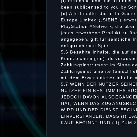
(i) Purchase and use of items a
been sublicensed to you by Son
(ii) Alle Inhalte, die in In-Ga
Europe Limited („SIENE“) erwo
PlayStation™Network, die über
jedes erworbene Produkt zu übe
angegeben, gilt für sämtliche In
entsprechende Spiel.
5.6 Bezahlte Inhalte, die auf d
Kennzeichnungen) als vorausbe
Zahlungsinstrument im Sinne de
Zahlungsinstrumente (einschlie
mit dem Erwerb dieser Inhalte a
5.7 WENN DER NUTZER SEINE
NUTZER EIN BESTIMMTES RÜC
JEDOCH DAVON AUSGEGANGEN
HAT, WENN DAS ZUGANGSREC
WIRD UND DER DIENST BEGIN
EINVERSTANDEN, DASS (I) D
KAUF BEGINNT UND (II) ZUM