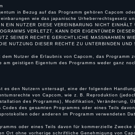
um
igentum in Bezug auf das Programm gehören Capcom oder
einbarungen wie das japanische Urheberrechtsgesetz und
WENN EIN NUTZER DIESE VEREINBARUNG NICHT EINHÄLT
ROGRAMMS VERLETZT, KANN DER EIGENTÜMER DIESER
TZ SEINER RECHTE GERICHTLICHE MASSNAHMEN WIE 
DIE NUTZUNG DIESER RECHTE ZU UNTERBINDEN UND
t dem Nutzer die Erlaubnis von Capcom, das Programm z
e am geistigen Eigentum des Programms weder ganz noch
st es den Nutzern untersagt, eine der folgenden Handlu
igentumsrechte von Capcom, wie z. B. Reproduktion (jedo
tallation des Programms), Modifikation, Veränderung, Ü
es Codes des gesamten Programms oder eines Teils davon
nsprotokollen oder anderen im Programm verwendeten Da
gramms oder eines Teils davon für kommerzielle Zwecke i
ren Ort ohne vorherige schriftliche Genehmigung von Ca