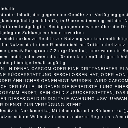
 Inhalte
st oder Inhalt, der gegen eine Gebühr zur Verfügung gest
„kostenpflichtiger Inhalt“), in Übereinstimmung mit den
Plattform festgelegten Bedingungen entweder über die Dri
tgelegten Zahlungsmethode erwerben.
nicht-exklusive Rechte zur Nutzung von kostenpflichtig
der Nutzer darf diese Rechte nicht an Dritte unterlizenzi
 gemäß Paragraph 7.2 ergriffen hat, oder wenn die Bere
 endet, oder wenn das für den kostenpflichtigen Inhalt
stenpflichtige Inhalt ungültig.
EN, IN DENEN CAPCOM ODER EINE DRITTANBIETER-P
NE RÜCKERSTATTUNG BESCHLOSSEN HAT, ODER VON F
ODER ÄHNLICHES GENEHMIGT WURDEN, WIRD CAPCOM
CH DER FÄLLE, IN DENEN DIE BEREITSTELLUNG EINES
GRAMM ENDET, KEIN GELD ZURÜCKERSTATTEN, DAS 
ER DIESES GELD IN DIGITALE WÄHRUNG USW. UMWAN
ER DIENST ZUR VERFÜGUNG STEHT.
nsitz in Nordamerika, Mittelamerika oder Südamerika („A
utzer seinen Wohnsitz in einer anderen Region als Amerik