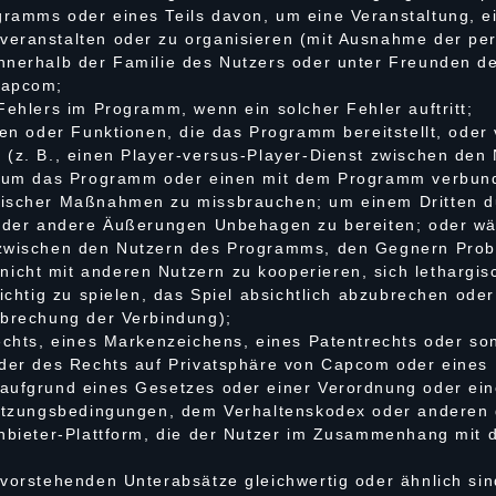
ramms oder eines Teils davon, um eine Veranstaltung, ei
veranstalten oder zu organisieren (mit Ausnahme der pe
nnerhalb der Familie des Nutzers oder unter Freunden de
Capcom;
Fehlers im Programm, wenn ein solcher Fehler auftritt;
ten oder Funktionen, die das Programm bereitstellt, oder
 (z. B., einen Player-versus-Player-Dienst zwischen de
g, um das Programm oder einen mit dem Programm verbund
nischer Maßnahmen zu missbrauchen; um einem Dritten du
e oder andere Äußerungen Unbehagen zu bereiten; oder w
 zwischen den Nutzern des Programms, den Gegnern Probl
cht mit anderen Nutzern zu kooperieren, sich lethargis
ichtig zu spielen, das Spiel absichtlich abzubrechen oder
rbrechung der Verbindung);
rechts, eines Markenzeichens, eines Patentrechts oder so
oder des Rechts auf Privatsphäre von Capcom oder eines 
aufgrund eines Gesetzes oder einer Verordnung oder ein
 Nutzungsbedingungen, dem Verhaltenskodex oder anderen
anbieter-Plattform, die der Nutzer im Zusammenhang mit
 vorstehenden Unterabsätze gleichwertig oder ähnlich si