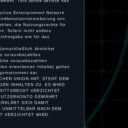
eement. This online service has
ractive Entertainment Network
Endbenutzervereinbarung von
hlen, die Nutzungsrechte für
en. Sofern nicht anders
ersfreigabe wie für das
(einschließlich ähnlicher
s vorausbezahltes
olche vorausbezahlten
ten erworbenen Inhalte) gelten
ngsinstrument dar.
CHEN UNION HAT, STEHT DEM
EN INHALTEN ZU. ES WIRD
RITTSRECHT VERZICHTET
 NUTZERKONTO GEWÄHRT
ERKLÄRT SICH DAMIT
E UNMITTELBAR NACH DEM
TT VERZICHTET WIRD.