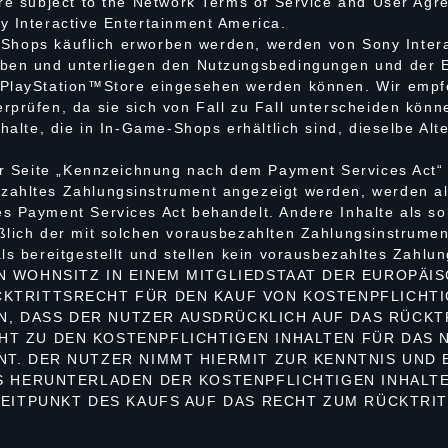
re subject to the Network Terms of Service and User Agr
y Interactive Entertainment America.
me-Shops käuflich erworben werden, werden von Sony Inte
rben und unterliegen den Nutzungsbedingungen und der 
 PlayStation™Store eingesehen werden können. Wir empfe
rprüfen, da sie sich von Fall zu Fall unterscheiden könn
halte, die in In-Game-Shops erhältlich sind, dieselbe Alt
er Seite „Kennzeichnung nach dem Payment Services Act“ 
zahltes Zahlungsinstrument angezeigt werden, werden al
s Payment Services Act behandelt. Andere Inhalte als s
ßlich der mit solchen vorausbezahlten Zahlungsinstrumen
ls bereitgestellt und stellen kein vorausbezahltes Zahlu
N WOHNSITZ IN EINEM MITGLIEDSTAAT DER EUROPÄIS
KTRITTSRECHT FÜR DEN KAUF VON KOSTENPFLICHTIG
, DASS DER NUTZER AUSDRÜCKLICH AUF DAS RÜCKT
HT ZU DEN KOSTENPFLICHTIGEN INHALTEN FÜR DAS
NT. DER NUTZER NIMMT HIERMIT ZUR KENNTNIS UND 
AS HERUNTERLADEN DER KOSTENPFLICHTIGEN INHALT
 ZEITPUNKT DES KAUFS AUF DAS RECHT ZUM RÜCKTRI