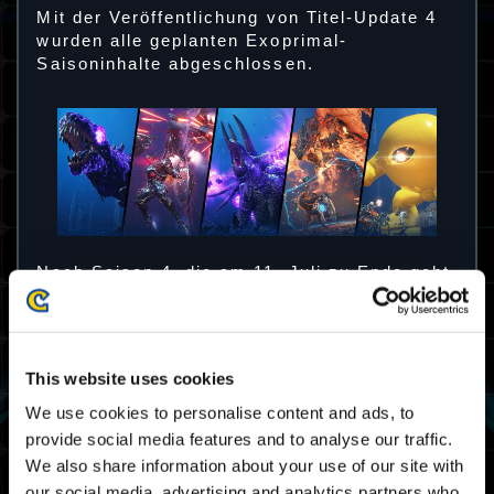
Mit der Veröffentlichung von Titel-Update 4
wurden alle geplanten Exoprimal-
Saisoninhalte abgeschlossen.
Nach Saison 4, die am 11. Juli zu Ende geht,
kehrt Saison 1 zurück. Ab dann beginnt am
ersten jeden Monats eine neue Saison.
Zusätzliche werden die Saison-Pässe 1–3
wieder verfügbar sein. Damit haben die
This website uses cookies
Spieler die Möglichkeit, sich die
Gegenstände aller Saisons zu sichern.
We use cookies to personalise content and ads, to
* Alle Online-Services sind weiterhin
provide social media features and to analyse our traffic.
verfügbar.
We also share information about your use of our site with
our social media, advertising and analytics partners who