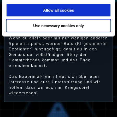
Allow all cookies
Alle Spielmodi sind weiterhin verfügbar. Das
gilt auch für den Hauptmodus Dino-Survival
Use necessary cookies only
sowie für die Inhalte am Spielende wie
Spießrutenlauf und Zeitschleifen-Rebellion.
Wenn du allein oder mit nur wenigen anderen
Spielern spielst, werden Bots (KI-gesteuerte
Exofighter) hinzugefügt, damit du in den
Genuss der vollständigen Story der
Hammerheads kommst und das Ende
erreichen kannst.
Das Exoprimal-Team freut sich über euer
Interesse und eure Unterstützung und wir
hoffen, dass wir euch im Kriegsspiel
wiedersehen!