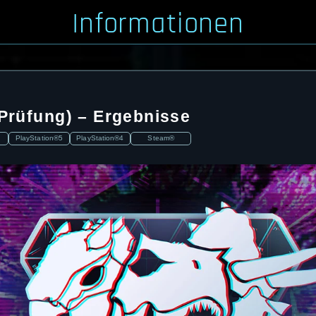
Informationen
 Prüfung) – Ergebnisse
PlayStation®5
PlayStation®4
Steam®