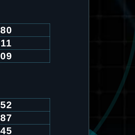
.80
.11
.09
.52
.87
.45