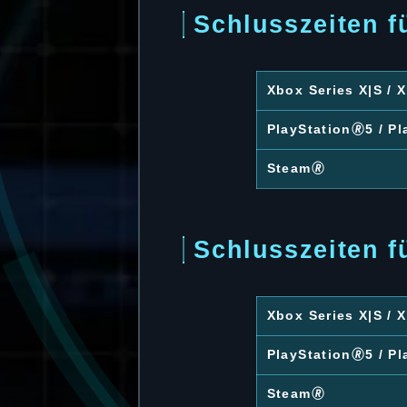
Schlusszeiten f
Xbox Series X|S /
PlayStation🄬5 / Pl
Steam🄬
Schlusszeiten 
Xbox Series X|S /
PlayStation🄬5 / Pl
Steam🄬