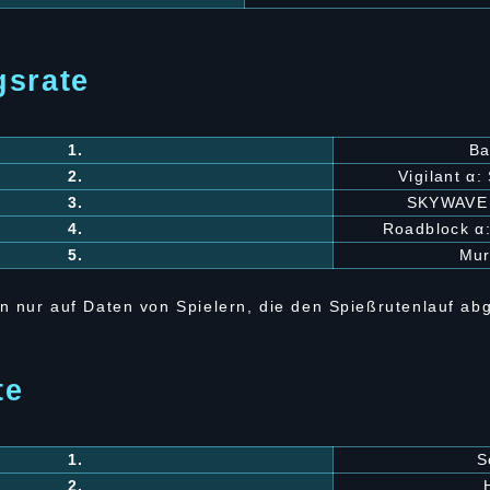
gsrate
1.
Ba
2.
Vigilant α:
3.
SKYWAVE 
4.
Roadblock α:
5.
Mu
n nur auf Daten von Spielern, die den Spießrutenlauf a
te
1.
S
2.