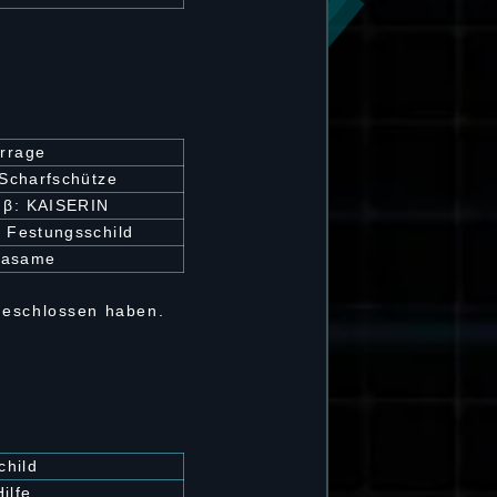
rrage
 Scharfschütze
β: KAISERIN
 Festungsschild
rasame
bgeschlossen haben.
child
Hilfe