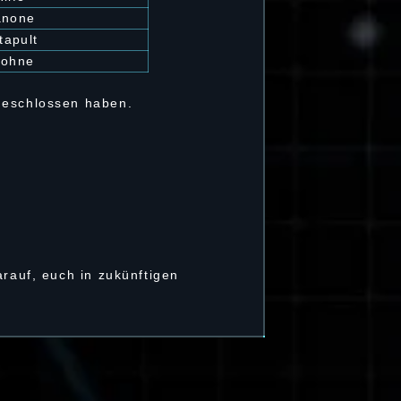
anone
tapult
rohne
bgeschlossen haben.
arauf, euch in zukünftigen