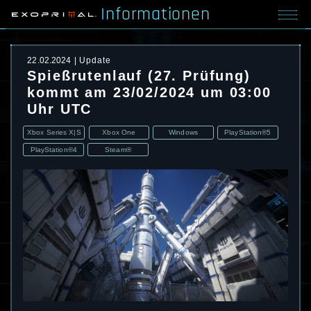
Informationen
22.02.2024
Update
Spießrutenlauf (27. Prüfung)
kommt am 23/02/2024 um 03:00
Uhr UTC
Xbox Series X|S
Xbox One
Windows
PlayStation®5
PlayStation®4
Steam®