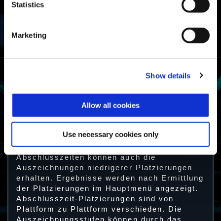
Statistics
Abschlusszeit
Meister
unter den
besten 20 %
Spießrutenlauf-
Meister
Marketing
Abschlusszeit
Kämpfer
unter den
besten 50 %
Spießrutenlauf-
Show details
Kämpfer
Spießrutenlauf
mindestens ein
Allow all cookies
Überlebender
Mal
abgeschlossen
Spießrutenlauf-
Überlebender
Use necessary cookies only
Hinweis: Spieler mit sehr guten
Abschlusszeiten können auch die
Auszeichnungen niedrigerer Platzierungen
erhalten. Ergebnisse werden nach Ermittlung
der Platzierungen im Hauptmenü angezeigt.
Abschlusszeit-Platzierungen sind von
Plattform zu Plattform verschieden. Die
Auszeichnungsstufen können durch das