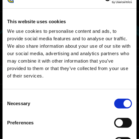
23/02 2024 03:00 UTC ～ 27/02 2024 02:59
UTC
02/22 2024 19:00 PST ～ 02/26 2024 18:59
This website uses cookies
PST
We use cookies to personalise content and ads, to
provide social media features and to analyse our traffic.
Karte
We also share information about your use of our site with
Weltraumlift
our social media, advertising and analytics partners who
may combine it with other information that you’ve
Prämien
provided to them or that they’ve collected from your use
of their services.
Platzierungsauszeichnungen
Voraussetzung für Erwerb
Consent
Spießrutenlauf mindestens ein Mal
Necessary
Selection
abgeschlossen.
Preferences
Erhältliche
Platz
Zustand
Auszeichnung