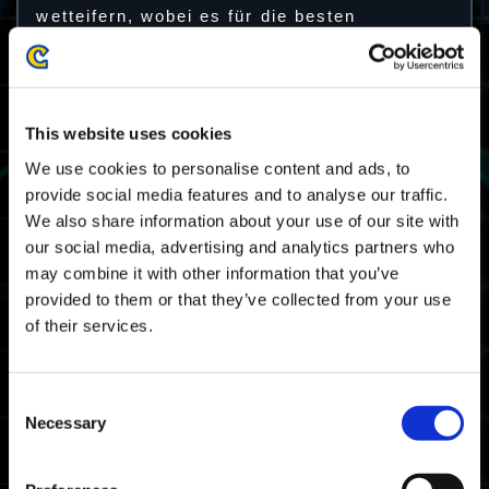
wetteifern, wobei es für die besten
Exofighter besondere Auszeichnungen gibt.
34. Prüfung – Spielzeitraum
This website uses cookies
12/04 2024 03:00 UTC ～ 16/04 2024 02:59
We use cookies to personalise content and ads, to
UTC
provide social media features and to analyse our traffic.
04/11 2024 20:00 PDT ～ 04/15 2024 19:59
We also share information about your use of our site with
PDT
our social media, advertising and analytics partners who
may combine it with other information that you’ve
Karte
provided to them or that they’ve collected from your use
Raumzeitriss
of their services.
Prämien
Consent
Necessary
Platzierungsauszeichnungen
Selection
Voraussetzung für Erwerb