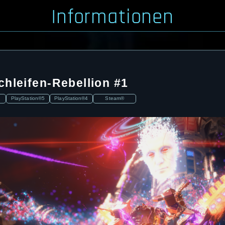
Informationen
hleifen-Rebellion #1
PlayStation®5
PlayStation®4
Steam®