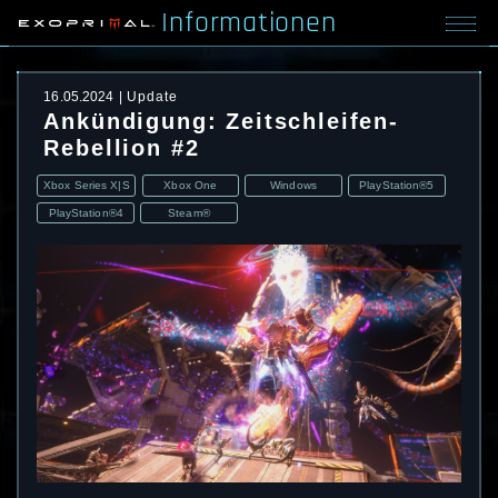
Informationen
16.05.2024
Update
Ankündigung: Zeitschleifen-
Rebellion #2
Xbox Series X|S
Xbox One
Windows
PlayStation®5
PlayStation®4
Steam®