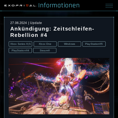
Informationen
27.06.2024
Update
Ankündigung: Zeitschleifen-
Rebellion #4
Xbox Series X|S
Xbox One
Windows
PlayStation®5
PlayStation®4
Steam®