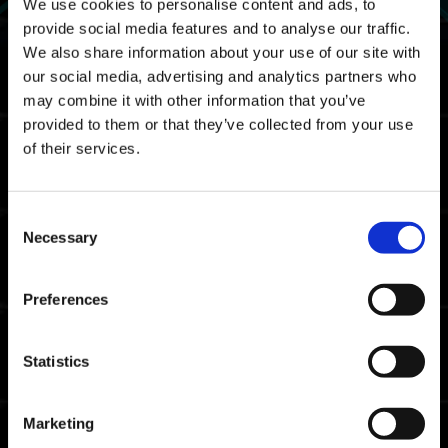
We use cookies to personalise content and ads, to
prémium y ahora va a volver a estar a la
provide social media features and to analyse our traffic.
venta.
We also share information about your use of our site with
¿Tengo que volver a comprar el prémium
para conseguir las recompensas?
our social media, advertising and analytics partners who
may combine it with other information that you’ve
provided to them or that they’ve collected from your use
Cuéntame algo más de Xbox Game Pass.
of their services.
Juego con un ordenador y tengo la
sesión iniciada con varias cuentas de
Microsoft. He comprado contenido
Consent
adicional con una cuenta y quiero volver
Necessary
Selection
a comprarlo con otra, pero no puedo.
¿Qué hago?
Preferences
No puedo usar «EMPEZAR
MATCHMAKING», «CREAR SALA» o
«BUSCAR SALA» en una partida
Statistics
personalizada de Marea jurásica tras
abandonar una partida personalizada.
Marketing