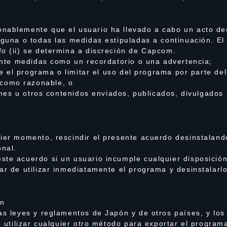
nablemente que el usuario ha llevado a cabo un acto des
lguna o todas las medidas estipuladas a continuación. El 
fo (ii) se determina a discreción de Capcom.
iante medidas como un recordatorio o una advertencia;
ice el programa o limitar el uso del programa por parte de
como razonable, o
ágenes u otros contenidos enviados, publicados, divulgado
uier momento, rescindir el presente acuerdo desinstalan
nal.
ste acuerdo si un usuario incumple cualquier disposició
ar de utilizar inmediatamente el programa y desinstalarl
ón
as leyes y reglamentos de Japón y de otros países, y los
o utilizar cualquier otro método para exportar el program