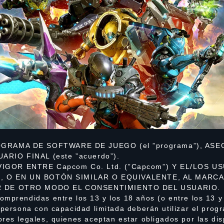
OGRAMA DE SOFTWARE DE JUEGO (el ”programa”), AS
RIO FINAL (este ”acuerdo”).
GOR ENTRE Capcom Co. Ltd. (”Capcom”) Y EL/LOS US
r”, O EN UN BOTÓN SIMILAR O EQUIVALENTE, AL MARC
R DE OTRO MODO EL CONSENTIMIENTO DEL USUARIO.
omprendidas entre los 13 y los 18 años (o entre los 13 y
 persona con capacidad limitada deberán utilizar el pro
ores legales, quienes aceptan estar obligados por las di