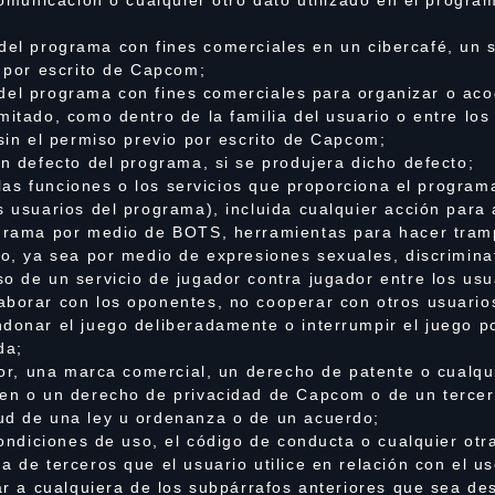
rte del programa con fines comerciales en un cibercafé, un 
o por escrito de Capcom;
rte del programa con fines comerciales para organizar o ac
mitado, como dentro de la familia del usuario o entre los
 sin el permiso previo por escrito de Capcom;
un defecto del programa, si se produjera dicho defecto;
, las funciones o los servicios que proporciona el program
s usuarios del programa), incluida cualquier acción par
ograma por medio de BOTS, herramientas para hacer tram
ro, ya sea por medio de expresiones sexuales, discriminato
so de un servicio de jugador contra jugador entre los us
aborar con los oponentes, no cooperar con otros usuario
ndonar el juego deliberadamente o interrumpir el juego 
da;
utor, una marca comercial, un derecho de patente o cualq
gen o un derecho de privacidad de Capcom o de un tercer
ud de una ley u ordenanza o de un acuerdo;
 condiciones de uso, el código de conducta o cualquier otr
a de terceros que el usuario utilice en relación con el u
ilar a cualquiera de los subpárrafos anteriores que sea 