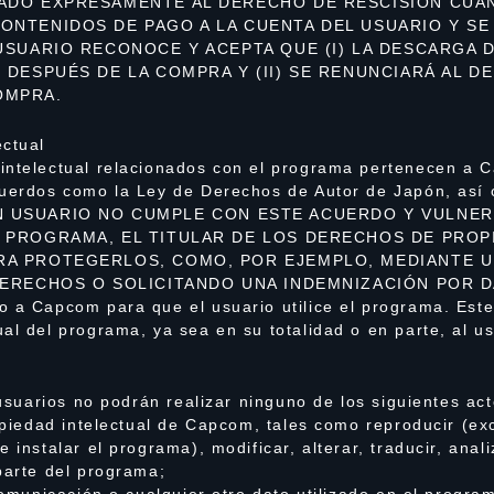
IADO EXPRESAMENTE AL DERECHO DE RESCISIÓN CUA
NTENIDOS DE PAGO A LA CUENTA DEL USUARIO Y SE I
 USUARIO RECONOCE Y ACEPTA QUE (I) LA DESCARGA
 DESPUÉS DE LA COMPRA Y (II) SE RENUNCIARÁ AL D
OMPRA.
ectual
intelectual relacionados con el programa pertenecen a C
cuerdos como la Ley de Derechos de Autor de Japón, así 
SI UN USUARIO NO CUMPLE CON ESTE ACUERDO Y VULN
 PROGRAMA, EL TITULAR DE LOS DERECHOS DE PROP
A PROTEGERLOS, COMO, POR EJEMPLO, MEDIANTE UN
DERECHOS O SOLICITANDO UNA INDEMNIZACIÓN POR D
o a Capcom para que el usuario utilice el programa. Este
al del programa, ya sea en su totalidad o en parte, al us
 usuarios no podrán realizar ninguno de los siguientes act
ropiedad intelectual de Capcom, tales como reproducir (ex
 instalar el programa), modificar, alterar, traducir, anal
parte del programa;
comunicación o cualquier otro dato utilizado en el program