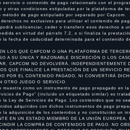
un servicio o contenido de pago relacionado con el progr
 y otras condiciones estipuladas por la plataforma de te
un método de pago estipulado por separado por Capcom.
derechos no exclusivos para utilizar el contenido de pa
 podrá sublicenciar, ceder o transferir esos derechos a u
ida en virtud del párrafo 7.2, o si finaliza la prestació
o la fecha de caducidad determinada para el contenido d
 EN LOS QUE CAPCOM O UNA PLATAFORMA DE TERCER
O A SU ÚNICA Y RAZONABLE DISCRECIÓN O LOS CAS
LAR, CAPCOM NO DEVOLVERÁ, INDEPENDIENTEMENTE 
OS QUE FINALICE LA PRESTACIÓN DE UN SERVICIO R
DO POR EL CONTENIDO PAGADO, NI CONVERTIRÁ DIC
EN OTRO JUEGO O SERVICIO.
se muestra como un instrumento de pago prepagado en la
vicios de Pago” (incluido un etiquetado similar) es trat
 la Ley de Servicios de Pago. Los contenidos que no se
enidos adquiridos con dichos instrumentos de pago prep
 la adquisición de los contenidos y no constituirán un 
ENTE EN UN ESTADO MIEMBRO DE LA UNIÓN EUROPEA, 
CINDIR LA COMPRA DE CONTENIDOS DE PAGO. NO OB