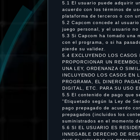
5.1 El usuario puede adquirir 
acuerdo con los términos de uso
plataforma de terceros o con 
5.2 Capcom concede al usuario 
juego personal, y el usuario no
5.3 Si Capcom ha tomado una med
con el programa, o si ha pasad
pierde su validez.
5.4 EXCLUYENDO LOS CASOS
PROPORCIONAR UN REEMBOLS
UNA LEY, ORDENANZA O SIMI
INCLUYENDO LOS CASOS EN L
PROGRAMA, EL DINERO PAGA
DIGITAL, ETC. PARA SU USO 
5.5 El contenido de pago que 
”Etiquetado según la Ley de Ser
pago prepagado de acuerdo con
prepagados (incluidos los cont
suministrados en el momento de
5.6 SI EL USUARIO ES RESID
INNEGABLE DERECHO DE RES