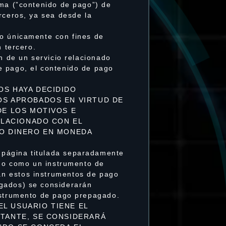
ama (”contenido de pago”) de
rceros, ya sea desde la
go únicamente con fines de
n tercero.
n de un servicio relacionado
e pago, el contenido de pago
OS HAYA DECIDIDO
OS APROBADOS EN VIRTUD DE
DE LOS MOTIVOS E
ELACIONADO CON EL
HO DINERO EN MONEDA
 página titulada separadamente
ado como un instrumento de
an estos instrumentos de pago
agados) se considerarán
instrumento de pago prepagado.
EL USUARIO TIENE EL
STANTE, SE CONSIDERARÁ