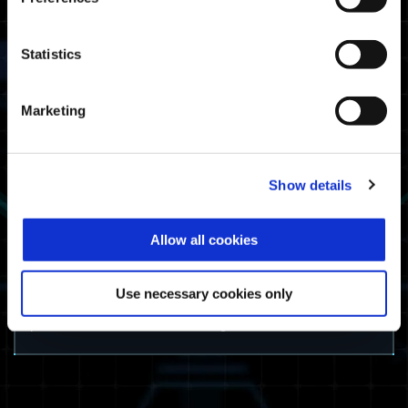
Statistics
Marketing
Street Fighter 6 Decal
Show details
Aviso: Los usuarios deben jugar a Exoprimal
en un dispositivo que tenga datos guardados
de Street Fighter 6 para conseguir el Street
Allow all cookies
Fighter 6 Decal.
¡Gracias por tu apoyo e interés de parte del
Use necessary cookies only
equipo de Exoprimal! ¡Esperamos verte en
próximos simulacros de guerra!