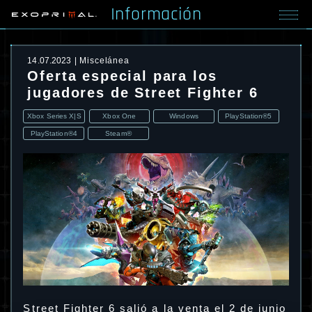
Información
14.07.2023
Miscelánea
Oferta especial para los
jugadores de Street Fighter 6
Xbox Series X|S
Xbox One
Windows
PlayStation®5
PlayStation®4
Steam®
Street Fighter 6 salió a la venta el 2 de junio