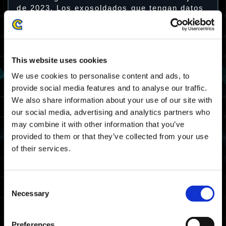
de 2023. Los exosoldados que tengan datos
guardados de Street Fighter 6 en sus
dispositivos podrán recibir un adhesivo
especial para Exoprimal.
This website uses cookies
Oferta especial: Street Fighter 6
Decal
We use cookies to personalise content and ads, to
provide social media features and to analyse our traffic.
We also share information about your use of our site with
our social media, advertising and analytics partners who
may combine it with other information that you’ve
provided to them or that they’ve collected from your use
of their services.
Consent
Necessary
Selection
Preferences