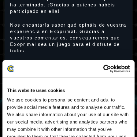
ha terminado. ¡Gracias a quienes habéis
participado en ella!
Nos encantaría saber qué opináis de vuestra
experiencia en Exoprimal. Gracias a
vuestros comentarios, conseguiremos que
Exoprimal sea un juego para el disfrute de
todos.
Periodo de la encuesta de opinión
Del viernes 17 de marzo de 2023 a las 00:00
UTC al jueves 23 de marzo de 2023 a las
04:00 UTC
This website uses cookies
Del viernes 17 de marzo de 2023 a las 01:00
CET al jueves 23 de marzo de 2023 a las
We use cookies to personalise content and ads, to
05:00 CET
provide social media features and to analyse our traffic.
We also share information about your use of our site with
Recompensa por participar en la
our social media, advertising and analytics partners who
versión de prueba abierta
may combine it with other information that you’ve
provided to them or that they’ve collected from your use