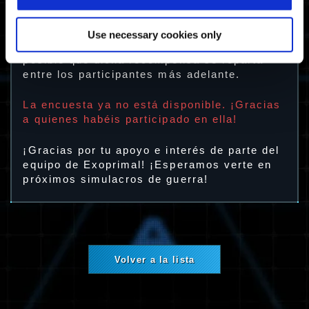
Medalla de Aibius (colgante)
Aviso: Solo recibirán la recompensa los
participantes de la encuesta que hayan
Use necessary cookies only
jugado a la versión de prueba abierta. Es
posible que dicha recompensa se reparta
entre los participantes más adelante.
La encuesta ya no está disponible. ¡Gracias
a quienes habéis participado en ella!
¡Gracias por tu apoyo e interés de parte del
equipo de Exoprimal! ¡Esperamos verte en
próximos simulacros de guerra!
Volver a la lista