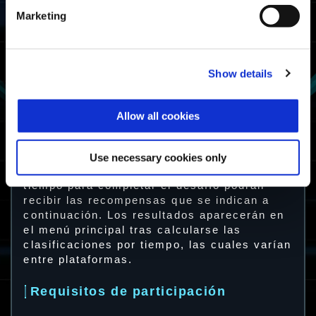
As de la lucha
Marketing
Dentro del 50 %
más rápido en
Soldado
completar el
desafío
Soldado de la
lucha
Show details
Completa Lucha
Superviviente
encarnizada al
Allow all cookies
menos una vez.
Superviviente
de la lucha
Use necessary cookies only
Aviso: Los equipos que empleen menos
tiempo para completar el desafío podrán
recibir las recompensas que se indican a
continuación. Los resultados aparecerán en
el menú principal tras calcularse las
clasificaciones por tiempo, las cuales varían
entre plataformas.
Requisitos de participación