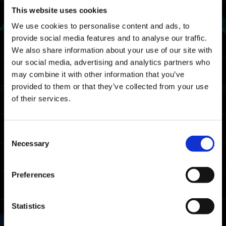
This website uses cookies
UTC: Del viernes 28 de julio a las 03:00 al
martes 1 de agosto a las 02:59
We use cookies to personalise content and ads, to
provide social media features and to analyse our traffic.
Mapa
We also share information about your use of our site with
our social media, advertising and analytics partners who
Centro
may combine it with other information that you’ve
provided to them or that they’ve collected from your use
Recompensas
of their services.
Premios por rango
Requisito de adquisición
Consent
Necessary
Debes completar Lucha encarnizada al
Selection
menos una vez.
Preferences
Premio
Rango
Condición
disponible
Dentro del 20 %
Statistics
más rápido en
As
completar el
desafío