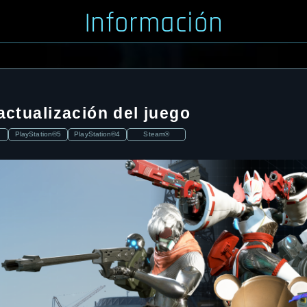
Información
actualización del juego
PlayStation®5
PlayStation®4
Steam®