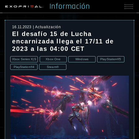
Información
16.11.2023
Actualización
El desafío 15 de Lucha
encarnizada llega el 17/11 de
2023 a las 04:00 CET
Xbox Series X|S
Xbox One
Windows
PlayStation®5
PlayStation®4
Steam®