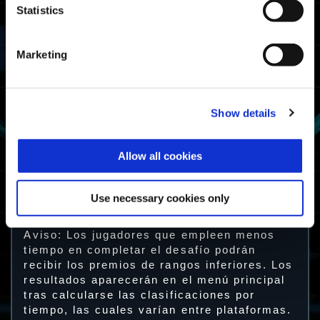
Rango
Condición
disponible
Statistics
Dentro del 20 %
más rápido en
As
completar el
Marketing
desafío
As de la lucha
Dentro del 50 %
más rápido en
Soldado
Show details
completar el
desafío
Soldado de la
lucha
Allow all cookies
Completa Lucha
Superviviente
encarnizada al
menos una vez.
Superviviente
Use necessary cookies only
de la lucha
Aviso: Los jugadores que empleen menos
tiempo en completar el desafío podrán
recibir los premios de rangos inferiores. Los
resultados aparecerán en el menú principal
tras calcularse las clasificaciones por
tiempo, las cuales varían entre plataformas.