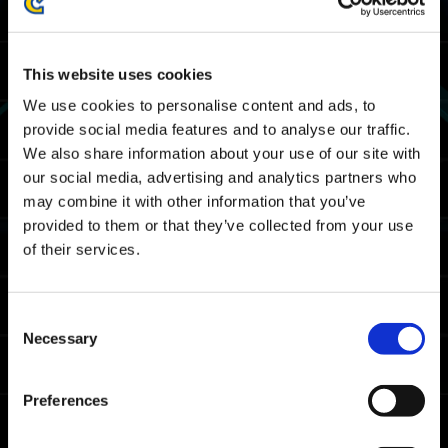
Período de juego del desafío 15
17/11 2023 03:00 UTC ～ 21/11 2023 02:59
This website uses cookies
UTC
We use cookies to personalise content and ads, to
11/16 2023 19:00 PST ～ 11/20 2023 18:59
PST
provide social media features and to analyse our traffic.
We also share information about your use of our site with
Mapa
our social media, advertising and analytics partners who
may combine it with other information that you’ve
brecha espaciotemporal
provided to them or that they’ve collected from your use
of their services.
Recompensas
Premios por rango
Consent
Necessary
Selection
Requisito de adquisición
Debes completar Lucha encarnizada al
menos una vez.
Preferences
Premio