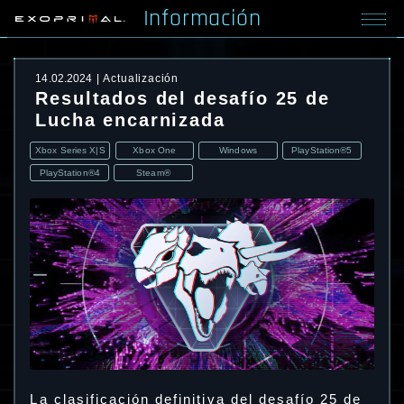
Información
14.02.2024
Actualización
Resultados del desafío 25 de
Lucha encarnizada
Xbox Series X|S
Xbox One
Windows
PlayStation®5
PlayStation®4
Steam®
La clasificación definitiva del desafío 25 de