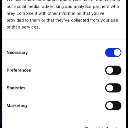
our social media, advertising and analytics partners who
Metas del rango As
may combine it with other information that you’ve
provided to them or that they’ve collected from your use
06:28.48
Xbox Series X|S / Xbox
of their services.
One / Windows
06:02.90
PlayStation🄬5 /
PlayStation🄬4
Consent
06:05.92
Steam🄬
Necessary
Selection
Metas del rango Soldado
Preferences
07:43.17
Xbox Series X|S / Xbox
One / Windows
Statistics
07:26.63
PlayStation🄬5 /
PlayStation🄬4
07:21.83
Marketing
Steam🄬
Uso de exoarmaduras