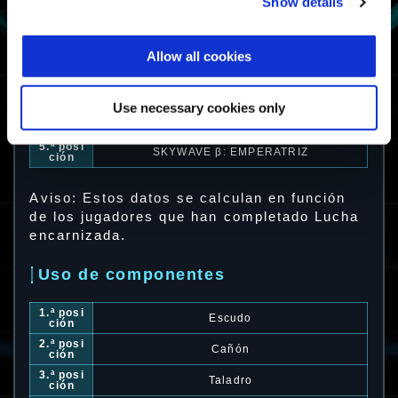
Show details
1.ª posi
Vigilant α: Francotiradora
ción
2.ª posi
Allow all cookies
Vigilant
ción
3.ª posi
DEADEYE β: TIRADOR CERTERO
ción
Use necessary cookies only
4.ª posi
Murasame α: Guja gélida
ción
5.ª posi
SKYWAVE β: EMPERATRIZ
ción
Aviso: Estos datos se calculan en función
de los jugadores que han completado Lucha
encarnizada.
Uso de componentes
1.ª posi
Escudo
ción
2.ª posi
Cañón
ción
3.ª posi
Taladro
ción