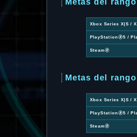
Metas del rango
Xbox Series X|S /
PlayStation🄬5 / Pl
Steam🄬
Metas del rang
Xbox Series X|S /
PlayStation🄬5 / Pl
Steam🄬