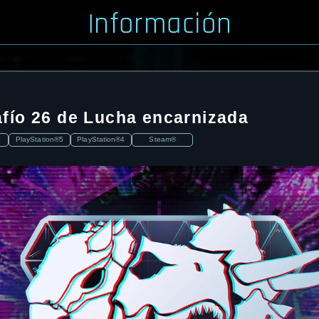
Información
afío 26 de Lucha encarnizada
PlayStation®5
PlayStation®4
Steam®