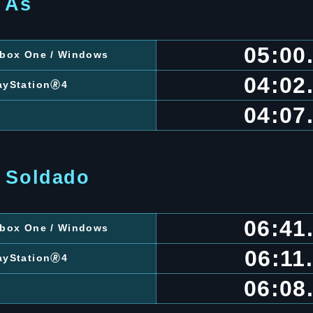
 As
05:00
 Xbox One / Windows
04:02
ayStation🄬4
04:07
o Soldado
06:41
 Xbox One / Windows
06:11
ayStation🄬4
06:08