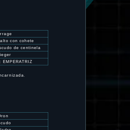
rrage
alto con cohete
scudo de centinela
ieger
: EMPERATRIZ
ncarnizada.
Dron
scudo
ladro