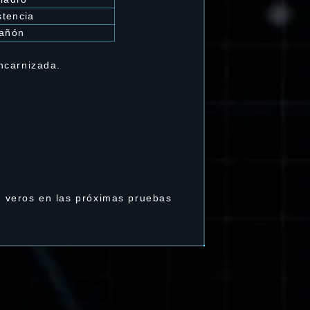
stencia
añón
ncarnizada.
 veros en las próximas pruebas