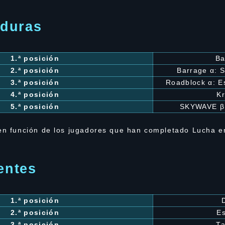
duras
1.ª posición
Ba
2.ª posición
Barrage α: S
3.ª posición
Roadblock α: E
4.ª posición
Kr
5.ª posición
SKYWAVE β
 en función de los jugadores que han completado Lucha e
entes
1.ª posición
2.ª posición
E
3.ª posición
Ta