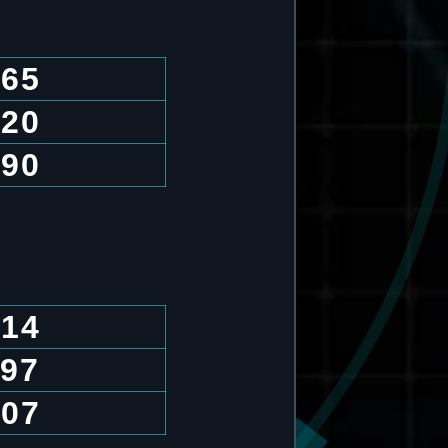
.65
.20
.90
.14
.97
.07