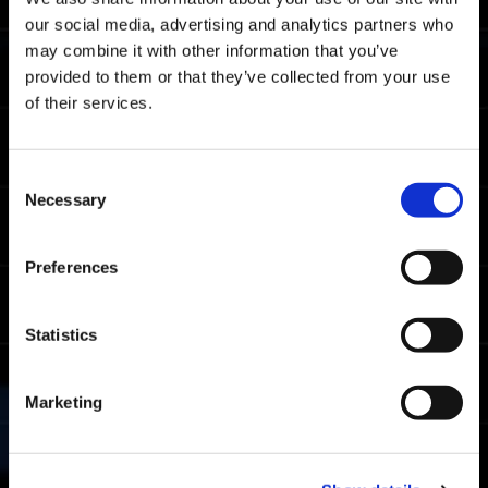
our social media, advertising and analytics partners who
Metas del rango As
may combine it with other information that you’ve
provided to them or that they’ve collected from your use
06:32.87
Xbox Series X|S / Xbox
of their services.
One / Windows
05:22.57
PlayStation🄬5 /
PlayStation🄬4
Consent
05:13.85
Steam🄬
Necessary
Selection
Metas del rango Soldado
Preferences
07:57.68
Xbox Series X|S / Xbox
One / Windows
Statistics
07:06.44
PlayStation🄬5 /
PlayStation🄬4
06:27.52
Marketing
Steam🄬
Uso de exoarmaduras