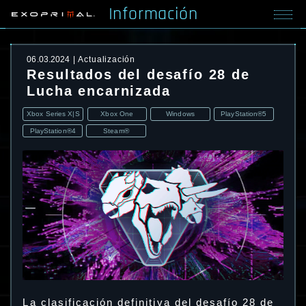
Información
06.03.2024
Actualización
Resultados del desafío 28 de
Lucha encarnizada
Xbox Series X|S
Xbox One
Windows
PlayStation®5
PlayStation®4
Steam®
La clasificación definitiva del desafío 28 de