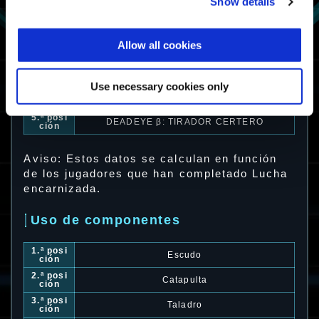
Show details
1.ª posi
Vigilant α: Francotiradora
ción
2.ª posi
Allow all cookies
Nimbus
ción
3.ª posi
Krieger
ción
Use necessary cookies only
4.ª posi
Zephyr
ción
5.ª posi
DEADEYE β: TIRADOR CERTERO
ción
Aviso: Estos datos se calculan en función
de los jugadores que han completado Lucha
encarnizada.
Uso de componentes
1.ª posi
Escudo
ción
2.ª posi
Catapulta
ción
3.ª posi
Taladro
ción