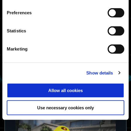
Tanque de energía (colgante)
Preferences
¡A recargar! (sello)
Listo (gesto)
Statistics
Mega Man (aspecto de exoarmadura
para Nimbus)
Marketing
¡Vístete de Mega Man y desbarata los
planes del científico loco!
Show details
Los elementos cosméticos de Yellow
Devil y Air Man se pueden comprar
como contenido descargable.
Allow all cookies
Set de Mega Man (Krieger)
Use necessary cookies only