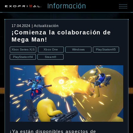
Información
17.04.2024
Actualización
¡Comienza la colaboración de
Mega Man!
Xbox Series X|S
Xbox One
Windows
PlayStation®5
PlayStation®4
Steam®
¡Ya están disponibles aspectos de