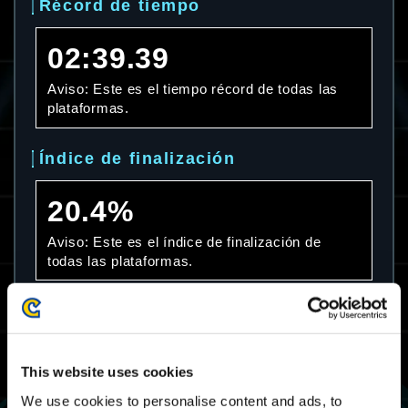
Récord de tiempo
02:39.39
Aviso: Este es el tiempo récord de todas las
plataformas.
Índice de finalización
20.4%
Aviso: Este es el índice de finalización de
todas las plataformas.
Media de tiempo
07:50.13
This website uses cookies
Aviso: Esta es la media de tiempo empleado de
We use cookies to personalise content and ads, to