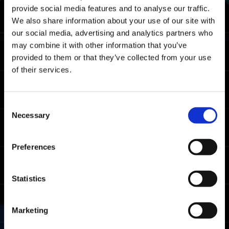
todas las plataformas.
provide social media features and to analyse our traffic.
We also share information about your use of our site with
Metas del rango As
our social media, advertising and analytics partners who
may combine it with other information that you’ve
06:52.59
Xbox Series X|S / Xbox
provided to them or that they’ve collected from your use
One / Windows
of their services.
05:47.38
PlayStation🄬5 /
PlayStation🄬4
05:58.78
Steam🄬
Consent
Necessary
Selection
Metas del rango Soldado
Preferences
08:12.72
Xbox Series X|S / Xbox
One / Windows
07:10.59
PlayStation🄬5 /
Statistics
PlayStation🄬4
07:25.32
Steam🄬
Marketing