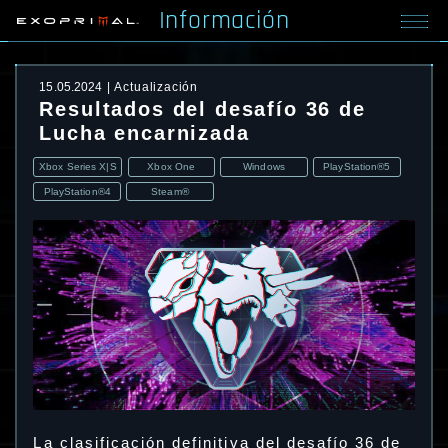
Información
15.05.2024
Actualización
Resultados del desafío 36 de
Lucha encarnizada
Xbox Series X|S
Xbox One
Windows
PlayStation®5
PlayStation®4
Steam®
La clasificación definitiva del desafío 36 de