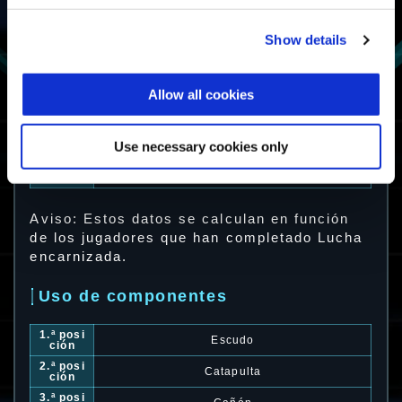
Uso de exoarmaduras
Show details
1.ª posi
Vigilant α: Francotiradora
ción
2.ª posi
Nimbus
ción
Allow all cookies
3.ª posi
Skywave β: Emperatriz
ción
4.ª posi
Zephyr
Use necessary cookies only
ción
5.ª posi
Vigilant
ción
Aviso: Estos datos se calculan en función
de los jugadores que han completado Lucha
encarnizada.
Uso de componentes
1.ª posi
Escudo
ción
2.ª posi
Catapulta
ción
3.ª posi