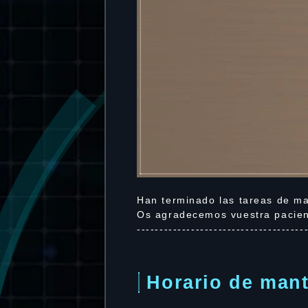
Han terminado las tareas de ma
Os agradecemos vuestra pacien
-------------------------------------
Horario de man