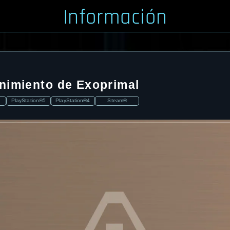
Información
nimiento de Exoprimal
PlayStation®5
PlayStation®4
Steam®