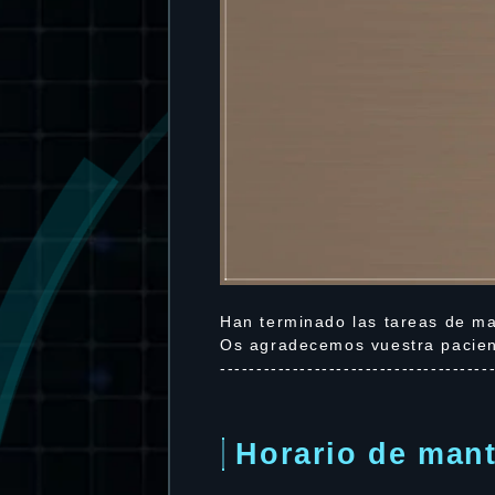
Han terminado las tareas de ma
Os agradecemos vuestra pacien
-------------------------------------
Horario de man