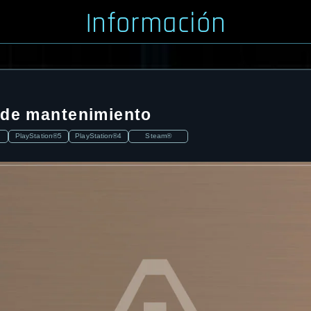
Información
 de mantenimiento
PlayStation®5
PlayStation®4
Steam®