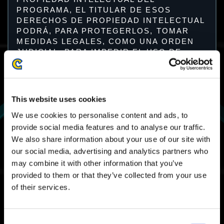
PROGRAMA, EL TITULAR DE ESOS
DERECHOS DE PROPIEDAD INTELECTUAL
PODRÁ, PARA PROTEGERLOS, TOMAR
MEDIDAS LEGALES, COMO UNA ORDEN
JUDICIAL, PARA IMPEDIR EL USO DE
ESOS DERECHOS, SOLICITANDO UNA
INDEMNIZACIÓN POR DAÑOS Y
PERJUICIOS.
6.2 Este Acuerdo otorga el permiso de
This website uses cookies
Capcom para que el usuario utilice el
We use cookies to personalise content and ads, to
Programa. Este Acuerdo no transfiere los
derechos de propiedad intelectual del
provide social media features and to analyse our traffic.
Programa, ya sea total o parcialmente, al
We also share information about your use of our site with
usuario.
our social media, advertising and analytics partners who
may combine it with other information that you’ve
7. Asuntos prohibidos
provided to them or that they’ve collected from your use
7.1 Al utilizar el Programa, los usuarios no
of their services.
podrán realizar ninguno de los siguientes
actos:
(i) Infringir los derechos de propiedad
Consent
intelectual de Capcom, como la