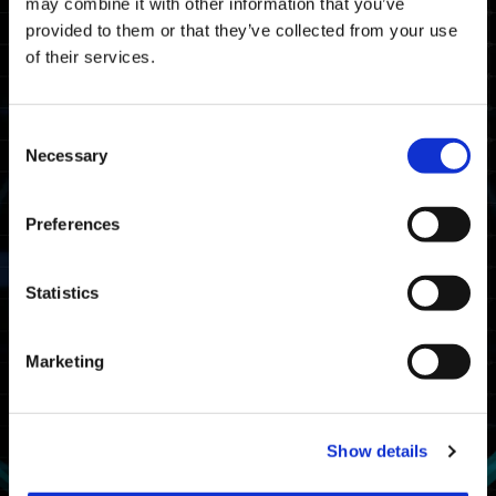
may combine it with other information that you’ve
en simulaciones de guerra durante la
provided to them or that they’ve collected from your use
campaña y obtén el doble de EXP de nivel
of their services.
del jugador, nivel de exoarmadura y nivel de
Pase de supervivencia.
Consent
Período de la campaña
Necessary
Selection
7 de marzo (Jue) a las 9:00 p.m. GMT-6 - 11
de marzo (Lun) a las 8:59 p.m. GMT-6
Preferences
8 de marzo (Vie) a las 3:00 a.m. UTC - 12
de marzo (Mar) a las 2:59 a.m. UTC
Statistics
El equipo de Exoprimal agradece tu interés y
apoyo. ¡Esperamos verte en la simulación
de guerra!
Marketing
Show details
Regresar a lista