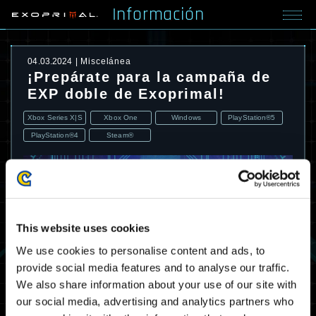
Información
04.03.2024
Miscelánea
¡Prepárate para la campaña de
EXP doble de Exoprimal!
Xbox Series X|S
Xbox One
Windows
PlayStation®5
PlayStation®4
Steam®
This website uses cookies
We use cookies to personalise content and ads, to
provide social media features and to analyse our traffic.
We also share information about your use of our site with
our social media, advertising and analytics partners who
Se viene una campaña de EXP doble. Lucha