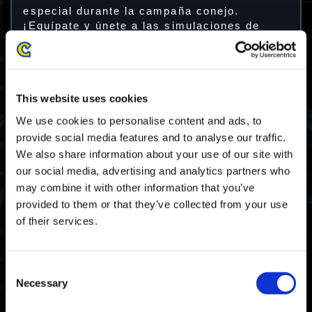
especial durante la campaña conejo.
¡Equípate y únete a las simulaciones de
guerra en el período mencionado a
continuación!
Período de la campaña
This website uses cookies
Del 18 de abril de 2024 (jueves) a las 9:00
We use cookies to personalise content and ads, to
p. m. UTC-6 al 30 de abril de 2024 (martes)
provide social media features and to analyse our traffic.
a las 8:59 p. m. UTC-6
We also share information about your use of our site with
Del 19 de abril de 2024 (viernes) a las 3:00
our social media, advertising and analytics partners who
a. m. UTC al 1 de mayo de 2024 (miércoles)
may combine it with other information that you’ve
a las 2:59 a. m. UTC
provided to them or that they’ve collected from your use
Recompensa
of their services.
Modificadores de conejo
Este elemento estético se puede equipar en
Consent
las 10 exoarmaduras predeterminadas.
Necessary
Selection