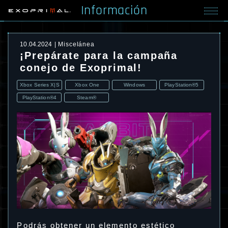
Información
10.04.2024
Miscelánea
¡Prepárate para la campaña
conejo de Exoprimal!
Xbox Series X|S
Xbox One
Windows
PlayStation®5
PlayStation®4
Steam®
Podrás obtener un elemento estético