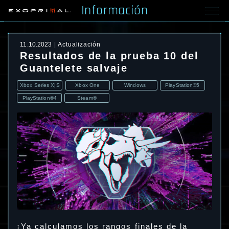
Información
11.10.2023
Actualización
Resultados de la prueba 10 del
Guantelete salvaje
Xbox Series X|S
Xbox One
Windows
PlayStation®5
PlayStation®4
Steam®
¡Ya calculamos los rangos finales de la