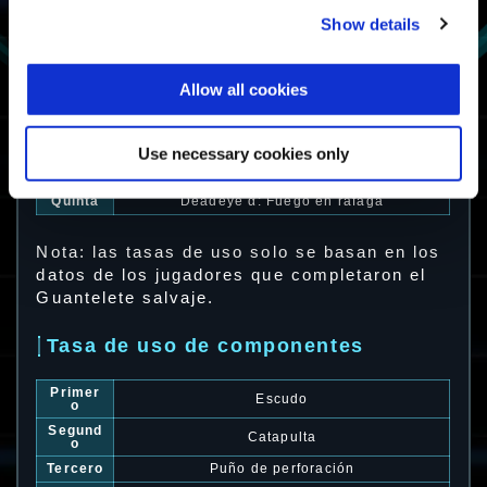
Show details
Tasa de uso de exoarmaduras
Primer
Vigilant α: Tiradora
a
Allow all cookies
Segund
Nimbus
a
Tercera
Zephyr
Use necessary cookies only
Cuarta
Krieger
Quinta
Deadeye α: Fuego en ráfaga
Nota: las tasas de uso solo se basan en los
datos de los jugadores que completaron el
Guantelete salvaje.
Tasa de uso de componentes
Primer
Escudo
o
Segund
Catapulta
o
Tercero
Puño de perforación