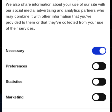
Nota: este es el tiempo de finalización
We also share information about your use of our site with
promedio en todas las plataformas.
our social media, advertising and analytics partners who
may combine it with other information that you’ve
Tiempos límite del rango maestro
provided to them or that they’ve collected from your use
of their services.
05:47.00
Xbox Series X|S / Xbox
One / Windows
04:37.34
PlayStation🄬5/
Consent
PlayStation🄬4
Necessary
Selection
04:16.55
Steam🄬
Preferences
Tiempos límite del rango luchador
07:32.87
Xbox Series X|S / Xbox
Statistics
One / Windows
06:39.58
PlayStation🄬5/
PlayStation🄬4
Marketing
05:49.38
Steam🄬