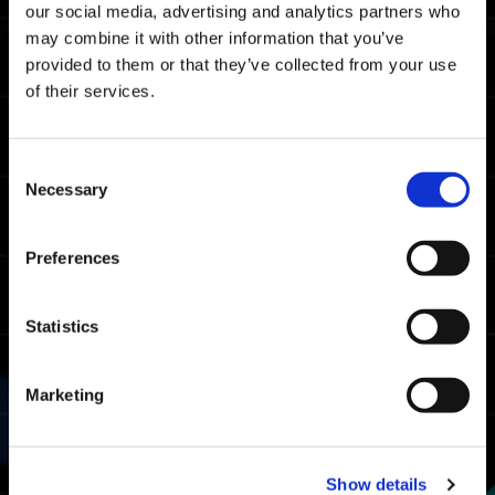
Nota: este es el tiempo de finalización
our social media, advertising and analytics partners who
promedio en todas las plataformas.
may combine it with other information that you’ve
provided to them or that they’ve collected from your use
Tiempos límite del rango maestro
of their services.
06:46.80
Xbox Series X|S / Xbox
One / Windows
Consent
05:57.11
Necessary
PlayStation🄬5/
Selection
PlayStation🄬4
05:45.09
Steam🄬
Preferences
Tiempos límite del rango luchador
Statistics
08:25.52
Xbox Series X|S / Xbox
One / Windows
Marketing
08:01.87
PlayStation🄬5/
PlayStation🄬4
07:53.45
Steam🄬
Show details