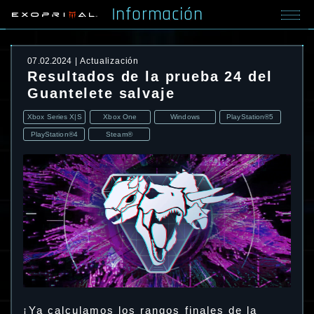
Información
07.02.2024
Actualización
Resultados de la prueba 24 del
Guantelete salvaje
Xbox Series X|S
Xbox One
Windows
PlayStation®5
PlayStation®4
Steam®
¡Ya calculamos los rangos finales de la