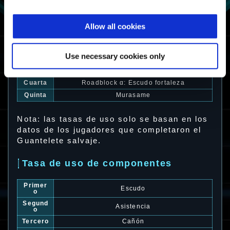
Tasa de uso de exoarmaduras
Allow all cookies
Primer
Barrage
a
Segund
Use necessary cookies only
Vigilant α: Tiradora
a
Tercera
SKYWAVE X-1 EMPERATRIZ
Cuarta
Roadblock α: Escudo fortaleza
Quinta
Murasame
Nota: las tasas de uso solo se basan en los
datos de los jugadores que completaron el
Guantelete salvaje.
Tasa de uso de componentes
Primer
Escudo
o
Segund
Asistencia
o
Tercero
Cañón