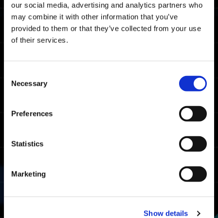
Nota: este es el tiempo de finalización
our social media, advertising and analytics partners who
promedio en todas las plataformas.
may combine it with other information that you’ve
provided to them or that they’ve collected from your use
Tiempos límite del rango maestro
of their services.
06:28.48
Xbox Series X|S / Xbox
One / Windows
Consent
06:02.90
Necessary
PlayStation🄬5/
Selection
PlayStation🄬4
06:05.92
Steam🄬
Preferences
Tiempos límite del rango luchador
Statistics
07:43.17
Xbox Series X|S / Xbox
One / Windows
Marketing
07:26.63
PlayStation🄬5/
PlayStation🄬4
07:21.83
Steam🄬
Show details