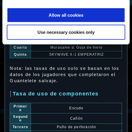
Tasa de uso de exoarmaduras
Allow all cookies
Primer
Vigilant α: Tiradora
a
Segund
Use necessary cookies only
Vigilant
a
Tercera
DEADEYE X-1 TIRO CERTERO
Cuarta
Murasame α: Guja de hielo
Quinta
SKYWAVE X-1 EMPERATRIZ
Nota: las tasas de uso solo se basan en los
datos de los jugadores que completaron el
Guantelete salvaje.
Tasa de uso de componentes
Primer
Escudo
o
Segund
Cañón
o
Tercero
Puño de perforación