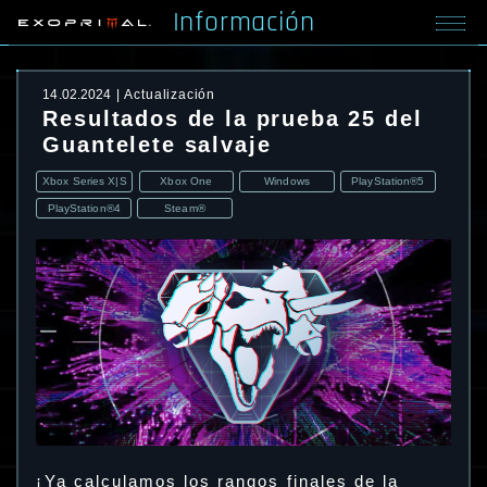
Información
14.02.2024
Actualización
Resultados de la prueba 25 del
Guantelete salvaje
Xbox Series X|S
Xbox One
Windows
PlayStation®5
PlayStation®4
Steam®
¡Ya calculamos los rangos finales de la