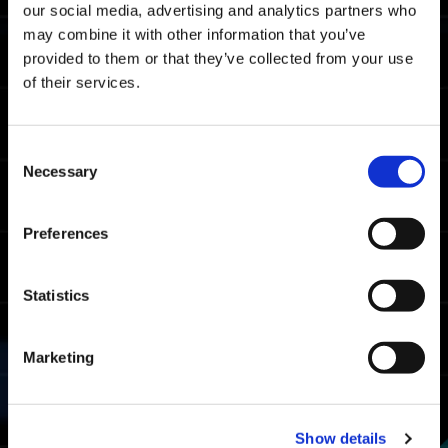
Nota: este es el tiempo de finalización
our social media, advertising and analytics partners who
promedio en todas las plataformas.
may combine it with other information that you’ve
provided to them or that they’ve collected from your use
Tiempos límite del rango maestro
of their services.
07:05.74
Xbox Series X|S / Xbox
One / Windows
Consent
06:22.13
Necessary
PlayStation🄬5/
Selection
PlayStation🄬4
06:03.42
Steam🄬
Preferences
Tiempos límite del rango luchador
Statistics
08:23.33
Xbox Series X|S / Xbox
One / Windows
Marketing
08:10.54
PlayStation🄬5/
PlayStation🄬4
07:35.73
Steam🄬
Show details