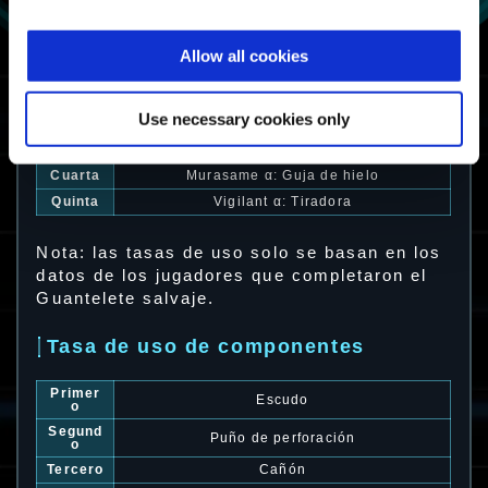
Tasa de uso de exoarmaduras
Allow all cookies
Primer
Barrage
a
Segund
Use necessary cookies only
Zephyr
a
Tercera
Barrage α: Salto de cohete
Cuarta
Murasame α: Guja de hielo
Quinta
Vigilant α: Tiradora
Nota: las tasas de uso solo se basan en los
datos de los jugadores que completaron el
Guantelete salvaje.
Tasa de uso de componentes
Primer
Escudo
o
Segund
Puño de perforación
o
Tercero
Cañón