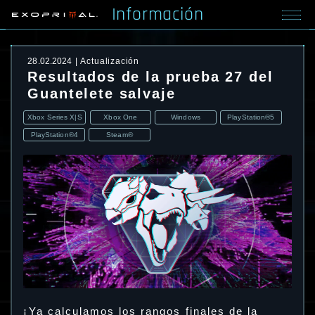
Información
28.02.2024
Actualización
Resultados de la prueba 27 del
Guantelete salvaje
Xbox Series X|S
Xbox One
Windows
PlayStation®5
PlayStation®4
Steam®
¡Ya calculamos los rangos finales de la