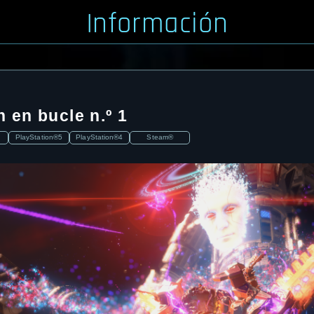
Información
 en bucle n.º 1
PlayStation®5
PlayStation®4
Steam®