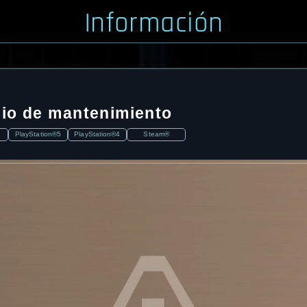
Información
io de mantenimiento
PlayStation®5
PlayStation®4
Steam®