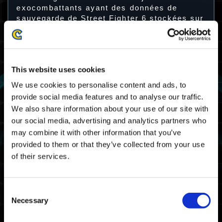
exocombattants ayant des données de
sauvegarde de Street Fighter 6 stockées sur
leur appareil peuvent recevoir un autocollant
spécial dans Exoprimal.
Offre spéciale : Street Fighter 6
This website uses cookies
Decal
We use cookies to personalise content and ads, to
provide social media features and to analyse our traffic.
We also share information about your use of our site with
our social media, advertising and analytics partners who
may combine it with other information that you’ve
provided to them or that they’ve collected from your use
of their services.
Consent
Necessary
Selection