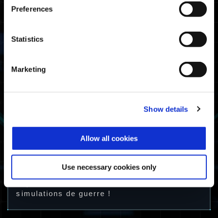
Preferences
Statistics
Marketing
Street Fighter 6 Decal
Remarque : il est nécessaire de jouer à
Show details
Exoprimal sur un appareil sur lequel vous
avez des données de sauvegarde de Street
Fighter 6 pour recevoir l'autocollant spécial
Allow all cookies
Street Fighter 6 Decal.
Toute l'équipe d'Exoprimal vous remercie de
Use necessary cookies only
votre intérêt et de votre soutien, et nous
espérons vous revoir dans d'autres
simulations de guerre !