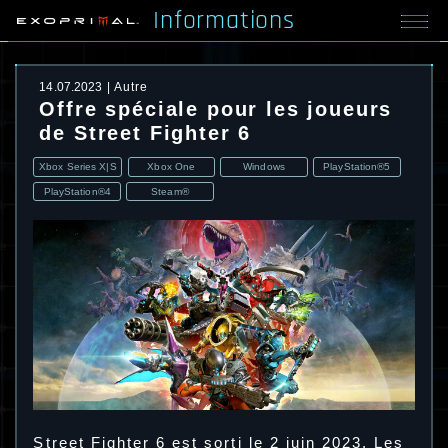
Informations
14.07.2023
Autre
Offre spéciale pour les joueurs
de Street Fighter 6
Xbox Series X|S
Xbox One
Windows
PlayStation®5
PlayStation®4
Steam®
Street Fighter 6 est sorti le 2 juin 2023. Les