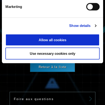
Du jeudi 2 novembre 17 h 00 UTC au lundi 6
Marketing
novembre 16 h 59 UTC
Sites connexes
Show details
■
Site officiel
■
Manuel numérique officiel
Allow all cookies
■
Foire aux questions
Use necessary cookies only
Retour à la liste
Foire aux questions