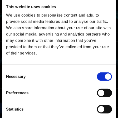
This website uses cookies
Pendant ce week-end gratuit, la totalité du
We use cookies to personalise content and ads, to
jeu sera disponible, à l'exception du contenu
téléchargeable. Toutes les données
provide social media features and to analyse our traffic.
sauvegardées lors de ce week-end pourront
We also share information about your use of our site with
par la suite être transférées vers la version
our social media, advertising and analytics partners who
complète d'Exoprimal si vous achetez le jeu
may combine it with other information that you’ve
sur le compte utilisé pour jouer
provided to them or that they’ve collected from your use
gratuitement.
of their services.
Nous espérons que vous saisirez cette
opportunité d'essayer Exoprimal.
Consent
Plateforme
Necessary
Selection
Steam®
Preferences
Durée de la campagne
Statistics
Du jeudi 2 novembre 18 h 00 heure de Paris
au lundi 6 novembre 17 h 59 heure de Paris