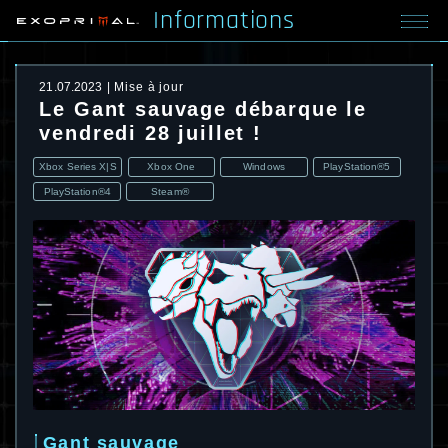
Informations
21.07.2023
Mise à jour
Le Gant sauvage débarque le
vendredi 28 juillet !
Xbox Series X|S
Xbox One
Windows
PlayStation®5
PlayStation®4
Steam®
Gant sauvage