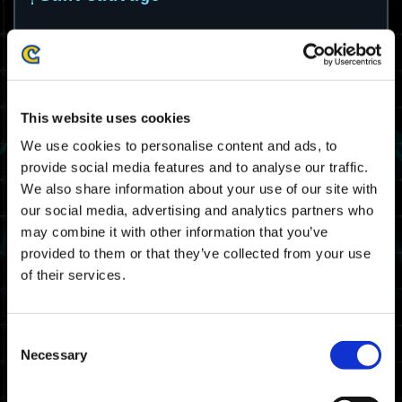
Dans ce mode de jeu extrêmement difficile,
cinq joueurs forment une équipe et doivent
surmonter des défis éprouvants. Terminez la
mission dans le temps imparti et prouvez
que vous êtes l'élite des exocombattants.
This website uses cookies
We use cookies to personalise content and ads, to
Les objectifs de mission restent identiques
provide social media features and to analyse our traffic.
pendant toute la durée de chaque événement
We also share information about your use of our site with
Gant sauvage, donc n'hésitez pas à
recommencer afin de trouver des façons
our social media, advertising and analytics partners who
d'optimiser votre stratégie pour terminer la
may combine it with other information that you’ve
mission le plus rapidement possible. Des
provided to them or that they’ve collected from your use
joueurs du monde entier sont en compétition
of their services.
pour déterminer qui sera le plus rapide, avec
des récompenses spéciales disponibles pour
l'élite des exocombattants.
Consent
Necessary
Selection
Conditions de participation
Terminez l'histoire principale.