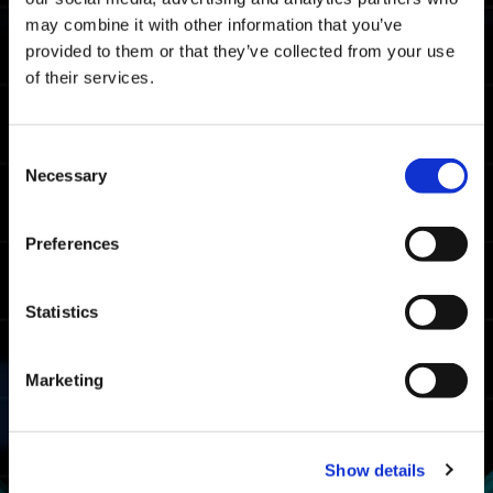
moyen toutes plateformes confondues.
may combine it with other information that you’ve
provided to them or that they’ve collected from your use
Temps à battre pour le classement
of their services.
Maître
06:08.67
Xbox Series X|S/Xbox
Consent
One/Windows
Necessary
Selection
04:11.80
PlayStation🄬5/PlayStati
on🄬4
03:57.75
Preferences
Steam🄬
Temps à battre pour le classement
Statistics
Combattant
07:52.18
Marketing
Xbox Series X|S/Xbox
One/Windows
06:37.38
PlayStation🄬5/PlayStati
on🄬4
Show details
06:17.78
Steam🄬