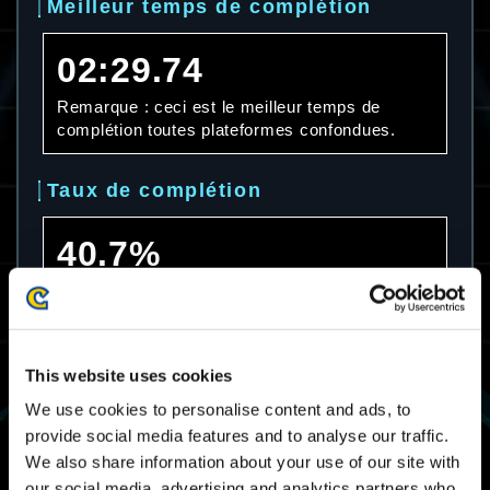
Meilleur temps de complétion
02:29.74
Remarque : ceci est le meilleur temps de
complétion toutes plateformes confondues.
Taux de complétion
40.7%
Remarque : ceci est le taux de complétion
toutes plateformes confondues.
Temps de complétion moyen
This website uses cookies
We use cookies to personalise content and ads, to
07:15.14
provide social media features and to analyse our traffic.
We also share information about your use of our site with
Remarque : ceci est le temps de complétion
our social media, advertising and analytics partners who