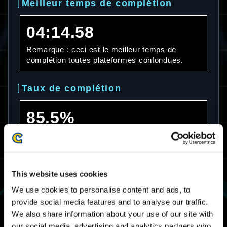
Meilleur temps de complétion
04:14.58
Remarque : ceci est le meilleur temps de
complétion toutes plateformes confondues.
Taux de complétion
85.5%
Remarque : ceci est le taux de complétion
toutes plateformes confondues.
Temps de complétion moyen
This website uses cookies
We use cookies to personalise content and ads, to
07:27.67
provide social media features and to analyse our traffic.
We also share information about your use of our site with
Remarque : ceci est le temps de complétion
our social media, advertising and analytics partners who