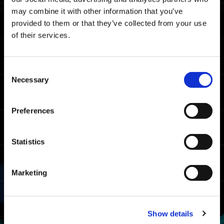
moyen toutes plateformes confondues.
may combine it with other information that you’ve
provided to them or that they’ve collected from your use
Temps à battre pour le classement
of their services.
Maître
05:58.74
Xbox Series X|S/Xbox
Consent
One/Windows
Necessary
Selection
05:10.74
PlayStation🄬5/PlayStati
on🄬4
04:57.88
Preferences
Steam🄬
Temps à battre pour le classement
Statistics
Combattant
07:07.05
Marketing
Xbox Series X|S/Xbox
One/Windows
06:43.16
PlayStation🄬5/PlayStati
on🄬4
Show details
06:19.72
Steam🄬