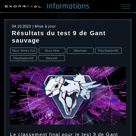
Informations
04.10.2023
Mise à jour
Résultats du test 9 de Gant
sauvage
Xbox Series X|S
Xbox One
Windows
PlayStation®5
PlayStation®4
Steam®
Le classement final pour le test 9 de Gant