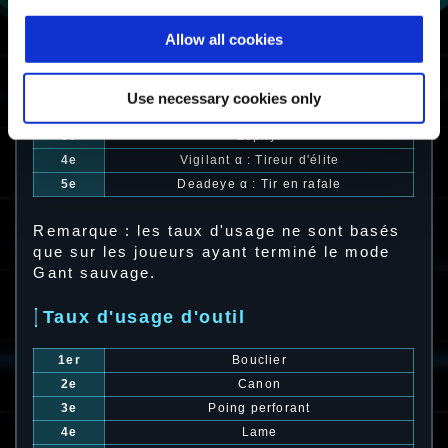
Allow all cookies
Taux d'usage d'exosquelette
1er
Krieger α : Fusil à charge
Use necessary cookies only
2e
Witchdoctor
3e
Zephyr
4e
Vigilant α : Tireur d'élite
5e
Deadeye α : Tir en rafale
Remarque : les taux d'usage ne sont basés
que sur les joueurs ayant terminé le mode
Gant sauvage.
Taux d'usage d'outil
1er
Bouclier
2e
Canon
3e
Poing perforant
4e
Lame